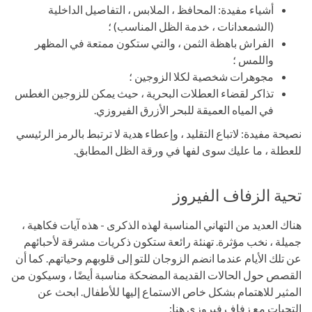
أشياء مفيدة: المحافظ ، الملابس ، التفاصيل الداخلية
(الشمعدانات ، خدمة الظل المناسب) ؛
الفراش باهظة الثمن ، والتي ستكون ممتعة في المظهر
واللمس ؛
مجوهرات شخصية لكلا الزوجين ؛
تذاكر لقضاء العطلات البحرية ، حيث يمكن للزوجين الغطس
في المياه العميقة للبحر الأزرق الفيروزي.
نصيحة مفيدة: لاتباع التقليد ، وإعطاء هدية لا ترتبط بالرمز الرئيسي
للعطلة ، ما عليك سوى لفها في ورقة الظل المطابق.
تحية الزفاف الفيروز
هناك العديد من التهاني المناسبة لهذه الذكرى - هذه آيات فكاهية ،
جميلة ، نخب مؤثرة. تهنئة رائعة ستكون ذكريات مشرقة لأحبائهم
عن تلك الأيام عندما انضم الزوجان للتو إلى قلوبهم وحياتهم. كما أن
القصص حول الحالات القديمة المضحكة مناسبة أيضًا ، وسيكون من
المثير للاهتمام بشكل خاص الاستماع إليها للأطفال. ابحث عن
التحيات مع زفاف فيروزى هنا: