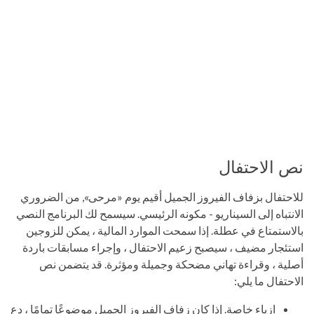
نص الاحتفال
للاحتفال بزفاف الفيروز الجميل أقيم يوم «مرحى», من الضروري
الانتباه إلى السيناريو - مكونه الرئيسي. سيسمح لك البرنامج النصي
بالاستمتاع في عطلة. إذا سمحت الموارد المالية ، يمكن للزوجين
استئجار مضيف ، سيصبح زعيم الاحتفال ، وإجراء مسابقات باردة
أصلية ، وقراءة تهاني مضحكة وجميلة ومؤثرة. قد يتضمن نص
الاحتفال ما يلي:
ازياء خاصة. إذا كان زفاف الفيروز الجميل موضوعًا تمامًا ، دع