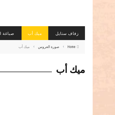
زفاف ستايل
ميك أب
صباغة ا
›
›
Home
صورة العروس
ميك أب
ميك أب