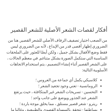
أفكار لقصات الشعر الأصلية للشعر القصير
من الصعب اختيار تصفيف الزفاف الأصلي للشعر القصير. هنا من
الضروري إظهار أقصى قدر من الإبداع ، لأنه من الضروري ليس
فقط وضع الأقفال بشكل جميل ، ولكن أيضًا للعثور على الملحقات
المناسبة التي ستكمل الصورة بشكل متناغم. في معظم الحالات ،
على الشعر القصير أثناء إنشاء التصميم ، يتم استخدام الاتجاهات
الأسلوبية التالية:
كلاسيكي يكمل أي جماعة من العروس ؛
الرومانسية - تعني وجود تجعيد الشعر ؛
التحسين - تسريحات الشعر غير المتكافئة ، حيث يرتفع
الشعر عند الجذور ويوضع على جانب واحد ؛
ريترو - شعر قصير مستلق ، مما يخلق موجة باردة ؛
بساطتها - تتحقق بالسهولة القصوى والطبيعية ، وغالبا ما