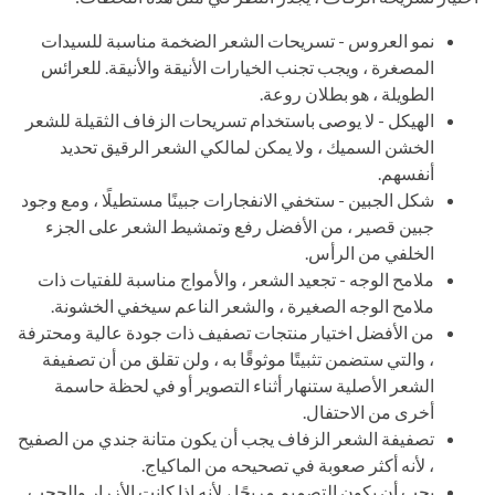
نمو العروس - تسريحات الشعر الضخمة مناسبة للسيدات
المصغرة ، ويجب تجنب الخيارات الأنيقة والأنيقة. للعرائس
الطويلة ، هو بطلان روعة.
الهيكل - لا يوصى باستخدام تسريحات الزفاف الثقيلة للشعر
الخشن السميك ، ولا يمكن لمالكي الشعر الرقيق تحديد
أنفسهم.
شكل الجبين - ستخفي الانفجارات جبينًا مستطيلًا ، ومع وجود
جبين قصير ، من الأفضل رفع وتمشيط الشعر على الجزء
الخلفي من الرأس.
ملامح الوجه - تجعيد الشعر ، والأمواج مناسبة للفتيات ذات
ملامح الوجه الصغيرة ، والشعر الناعم سيخفي الخشونة.
من الأفضل اختيار منتجات تصفيف ذات جودة عالية ومحترفة
، والتي ستضمن تثبيتًا موثوقًا به ، ولن تقلق من أن تصفيفة
الشعر الأصلية ستنهار أثناء التصوير أو في لحظة حاسمة
أخرى من الاحتفال.
تصفيفة الشعر الزفاف يجب أن يكون متانة جندي من الصفيح
، لأنه أكثر صعوبة في تصحيحه من الماكياج.
يجب أن يكون التصميم مريحًا ، لأنه إذا كانت الأزرار والحجب