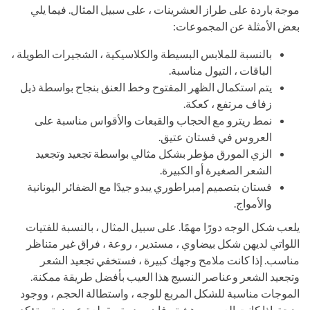
موجة باردة على طراز العشرينات ، على سبيل المثال. فيما يلي
بعض الأمثلة عن المجموعات:
بالنسبة للملابس البسيطة والكلاسيكية ، الشجيرات الطويلة ،
الباقات ، التيول مناسبة.
يتم استكمال الظهر المفتوح وخط العنق بنجاح بواسطة ذيل
زفاف مرتفع ، كعكة.
نمط ريترو مع الحجاب والقبعات والأقواس مناسبة على
العروس في فستان عتيق.
الزي المورق مؤطر بشكل مثالي بواسطة تجعيد وتجعيد
الشعر الصغيرة أو الكبيرة.
فستان بتصميم إمبراطوري يبدو جيدًا مع الضفائر اليونانية
والأمواج.
يلعب شكل الوجه دورًا مهمًا. على سبيل المثال ، بالنسبة للفتيات
اللواتي لديهن شكل بيضاوي ، مستدير ، روعة ، فراق غير متناظر
مناسب. إذا كانت ملامح وجهك كبيرة ، فستخفي تجعيد الشعر
وتجعيد الشعر وعناصر النسيج هذا العيب بأفضل طريقة ممكنة.
الموجات مناسبة للشكل المربع للوجه ، واستطالة الحجم ، ووجود
ضجة. إذا كانت العروس هشة ، فإن صدمة مقطعة عرضية ستؤكد