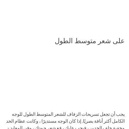
على شعر متوسط ​​الطول
يجب أن تجعل تسريحات الزفاف للشعر المتوسط ​​الطول للوجه
الكامل أكثر أناقة بصريًا. إذا كان الوجه مستديرًا ، وكانت عظام الخد
مخفية خلف الخدين ، فيجب عليك رفع شعر جبهتك ، وفي المعابد -