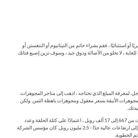
ا أو استثنائيًا ، فقم بشراء خاتم من التيتانيوم أو التنغستن أو
ة للغاية ، لا تخلو من الأصالة وذوق جيد ، وسوف تزين إصبع فتاتك
رجل. لمعرفة المبلغ الذي تحتاجه ، اذهب إلى متاجر المجوهرات.
جوهرات الأنيقة بسعر معقول ومجوهرات باهظة الثمن. ولكن
يدتك.
أغلى حلقات الذهب والماس. تتراوح تكلفة هذه الحلقات من 667 إلى 17 ألف روبل ، اعتمادًا على كتلة الحلقة وعدد
الماس. وسعر خواتم الخطبة من شركة Tiffany يصل إلى ارتفاعات عالية جدًا - 2.5 مليون روبل. كان مؤسس الشركة
تم الخطوبة.