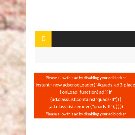
instant= new adsenseLoader( '#quads-ad3-place'
{ onLoad: function( ad ){ if
(ad.classList.contains("quads-ll")) {
ad.classList.remove("quads-ll"); } } });