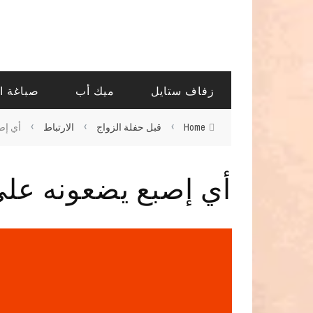
زفاف ستايل
ميك أب
صباغة ا
›
›
›
Home
قبل حفلة الزواج
الارتباط
أي إص
أي إصبع يضعونه على