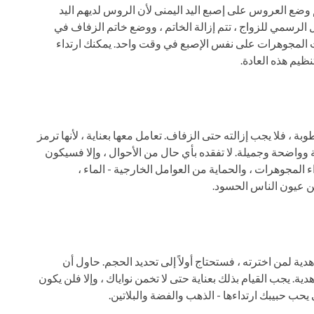
م وضع العروس على إصبع اليد اليمنى لأن الروس لديهم اليد
ل الرسمي للزواج ، تتم إزالة الخاتم ، ووضع خاتم الزفاف في
ات المجوهرات على نفس الإصبع في وقت واحد. يمكنك ارتداء
تنظيم هذه العادة.
 ، فلا يجب إزالته حتى الزفاف. تعامل معها بعناية ، لأنها ترمز
ة وواضحة وجميلة. لا تفقده بأي حال من الأحوال ، وإلا فسيكون
 المجوهرات ، والحماية من العوامل الخارجية - الماء ،
 عيون الناس الحسود.
ية لمن اخترته ، فستحتاج أولاً إلى تحديد الحجم. حاول أن
. يجب القيام بذلك بعناية حتى لا تخمن نواياك ، وإلا فلن يكون
ي يحب حبيبك ارتداءها - الذهب والفضة والبلاتين.