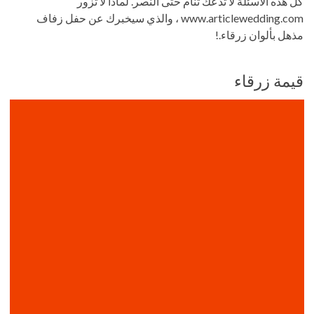
كل هذه الأسئلة لا تدعك تنام حتى النصر. لماذا لا تزور
www.articlewedding.com ، والذي سيخبرك عن حفل زفاف
مذهل بألوان زرقاء.!
قيمة زرقاء