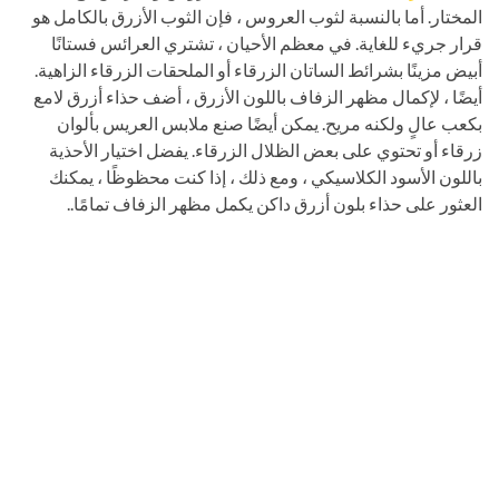
المختار. أما بالنسبة لثوب العروس ، فإن الثوب الأزرق بالكامل هو
قرار جريء للغاية. في معظم الأحيان ، تشتري العرائس فستانًا
أبيض مزينًا بشرائط الساتان الزرقاء أو الملحقات الزرقاء الزاهية.
أيضًا ، لإكمال مظهر الزفاف باللون الأزرق ، أضف حذاء أزرق لامع
بكعب عالٍ ولكنه مريح. يمكن أيضًا صنع ملابس العريس بألوان
زرقاء أو تحتوي على بعض الظلال الزرقاء. يفضل اختيار الأحذية
باللون الأسود الكلاسيكي ، ومع ذلك ، إذا كنت محظوظًا ، يمكنك
العثور على حذاء بلون أزرق داكن يكمل مظهر الزفاف تمامًا..