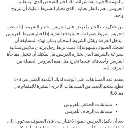
والمهمة الأخيرة: هنا شرائط لك. اختر الشخص الذي ترتبط به
العروس. نعم ، انظر بعناية ، الذي تختار الشريط ، عليك أن تتزوج
واحد.
من خلال باب الجار ، يُعرض على العريس اختيار الشريط. إذا سحب
العريس شريط صديقته ، فإنه يدفع الفدية. إذا اختار شريط العروس
، يدخل الغرفة ويقبّل الشريط المختار. يمكن لهذه المسابقة أن
تضحك الضيوف بسهولة إذا قمت بربط رجل يرتدي ملابس نسائية
بسرعة بالشريط الذي يختاره العريس. هل يمكنك أن تتخيل مفاجأة
العريس وأصدقائه عندما تخرج مثل هذه العروس الجميلة من
الغرفة إليه.
يعتمد عدد المسابقات على الوقت لديك. الكمية المثلى هي 3-5
قطع. ستجد العديد من المسابقات الأخرى المثيرة للاهتمام في
مقالاتنا:
مسابقات الخلاص للعروس
مسابقات الزفاف للعريس
بعد أن يكمل العريس جميع الاختبارات ، فإن الضيوف مدعوون إلى
الطاولة لشرب كأس من الشمبانيا ويقولون للشباب أول كلمات