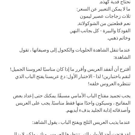
نحتاج فدية كهذه,
ما لا يمكن التعبير عن السعر:
ثلاث زجاجات عصير ليمون
نعم قطعتين من الشوكولاتة,
الفودكا والبيرة - كل بجانب النهر,
وخاتم ذهبي.
عندما تنقل الشاهدة الحلويات والكحول إلى وصيفاتها ، تقول
الشاهدة:
أقترح أن أتفقد العريس وأقرر ما إذا كان مناسبًا لعروسنا الجميل!
لنقم باختبارين! لذا - الاختبار الأول: دع عريسنا يفتح الباب الذي
تنتظره العروس خلفه!
يجب تجميد مفتاح الباب الأمامي مسبقًا. يمكنك حتى إعداد بعض
المفاتيح ، وسيكون واحدًا منها فقط مناسبًا. يجب على العريس
وأصدقائه إذابة الجليد بدفء أيديهم.
عندما يذيب العريس الثلج ويفتح الباب ، يقول الشاهد:
لقد فتحت أحد الأبواب التي تنتظرها العروس منك ، ولكن لا يزال