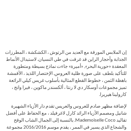
إن الملابس المورقة مع العديد من الرتوش ، الكشكشة ، المطرزات
الجذابة وأحجار الراين قد غرقت في طي النسيان. لاستبدال الأنماط
المعقدة «حورية البحر», «أميرة» جاءت نماذج بسيطة ومتطورة
للتأكيد بلطف على صورة ظلية العروس. الإختصار اللذيذ ، الأقمشة
باهظة الثمن ، خطوط القطع المثالية بأسلوب غريس كيلي الرائعة
تميز مجموعات أوسكار دي لا رنتا ، ألكسندر ماكوين ، فيرا وانج ،
كارولينا هيريرا.
لإضافة مظهر صادم للعروس والعريس تقدم دار الأزياء الشهيرة
شانيل ومصمم الأزياء الرائد كارل لاغرفيلد ، مع الحفاظ على أفضل
تقاليد Mademoiselle Coco. بالنسبة إلى الجمال الشاب الوقح
والشجاع الذي يسير في الممر ، يقدم موسم 2016/2016 مجموعة