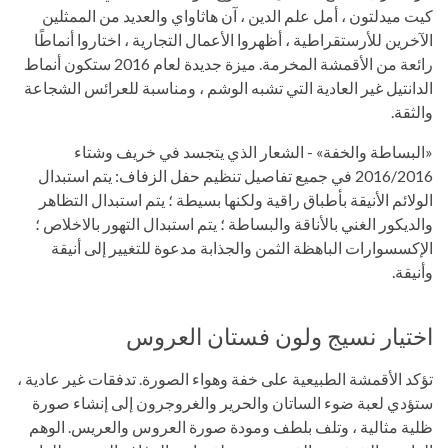
كيت ميدلتون ، أمل علم الدين ، آن هاثاواي والعديد من الممثلين
الآخرين للأرستقراطية ، أظهروا الأعمال التجارية ، اختاروا أنماطًا
رائعة من الأقمشة المخرمة. ميزة جديدة لعام 2016 ستكون أنماط
الدانتيل غير العادية التي تشبه الوشم ، ومناسبة للعرائس الشجاعة
والثقة.
«البساطة والخفة» - الشعار الذي يتجسد في خريف وشتاء
2016/2016 في جميع تفاصيل تنظيم حفل الزفاف: يتم استبدال
الولائم الأنيقة بأطباق راقية ولكنها بسيطة ؛ يتم استبدال التظاهر
والديكور الغني بالأناقة والبساطة ؛ يتم استبدال التهور بالاخلاص ؛
الإكسسوارات الباهظة الثمن والجذابة مدعوة للتغيير إلى أنيقة
وأنيقة.
اختيار نسيج ولون فستان العروس
تؤكد الأقمشة الطبيعية على خفة وهواء الصورة. تدفقات غير عادية ،
ستؤدي لعبة ضوء الساتان والحرير والغروجرون إلى إنشاء صورة
ظلية مثالية ، وتلف بلطف ومودة صورة العروس والعريس. الوهم