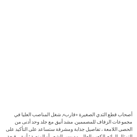
أصحاب قطع الثدي الصغيرة «قارب», شغل المناصب العليا في
مجموعات الزفاف للمصممين. مشد أنيق مع جلد وحد أدنى من
الحصى اللامعة ، تفاصيل جذابة ومشرقة ستساعد على التأكيد على
التمثال الرائع. الكعب العالي - دبوس الشعر أو المنصة ؛ أنيق ، قبعة