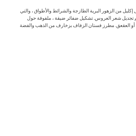
كليل من الزهور البرية الطازجة والشرائط والأطواق ، والتي
 ، تم تجديل شعر العروس. تشكيل ضفائر ضيقة ، ملفوفة حول
 وشاح مع kokoshnik أو المحارب أو العقعق. مطرز فستان الزفاف بزخارف من الذهب والفضة