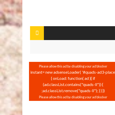
instant= new adsenseLoader( '#quads-ad3-place'
{ onLoad: function( ad ){ if
(ad.classList.contains("quads-ll")) {
ad.classList.remove("quads-ll"); } } });