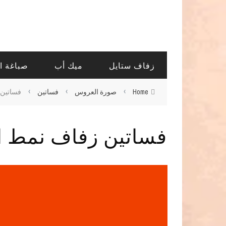
زفاف ستايل
ميك أب
صباغة ا
›
›
›
Home
صورة العروس
فساتين
فساتين 
فساتين زفاف نمط ا