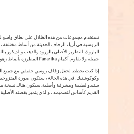
تستخدم مجموعات من هذه الظلال على نطاق واسع لخ
الروسية في أزياء الزفاف الحديثة من أنماط مختلفة ، 
الباروك. التطريز الأصلي بالورود والذهب والديكور با
جميلة ولا تقاوم. أكمام Fanarika المطرزة بأنماط زهور صغيرة جيدة أيضًا..
إذا كنت تخطط لحفل زفاف روسي حقيقي مع جميع ا
وكوكوشنيك. في هذه الحالة ، ستكون صورة المتزوجين
ستبدو لطيفة ومشرقة وأصلية. سيكون هناك نسخة مثيرة 
القديم كأساس لتصميمه ، والذي يتميز بقصته الأصلية 