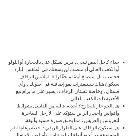
حذاء كاحل أبيض ثلجي ، مزين بشكل غني بالحجارة أو اللؤلؤ
أو الكعب العالي أو منصة ، لن يسخنك في الطقس البارد
فحسب ، بل سيصبح أيضًا ملحقًا رائعًا لملابس الزفاف.
سيكون هناك سنتيمترات نمو إضافية في أصولك ، وأي
فستان ، وخاصة فستان الزفاف ، يسير على ما يرام مع
الأحذية ذات الكعب العالي.
هل الجو حار بالخارج؟ أحذية عالية من الدانتيل بشرائط
وأقواس وأحجار الراين ستؤكد على الأرجل الساحرة
للعروس والعريس ، مما يخلق صورة حسية وأنيقة.
هل سيكون الزفاف على الطراز الريفي؟ أحذية رعاة البقر
المصنوعة من أجود أنواع الجلود تناسب أسلوب الاحتفال