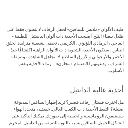
طيف الألوان «ملابس للساقين» لحفل الزفاف لا ينطوي فقط على
ظلال بيضاء الثلج. أصبحت الأحذية ذات ألوان الباستيل اللطيفة -
العاجي ، الرمادي اللؤلؤي ، الكريمي ، تحظى بشعبية متزايدة. لخلق
التباين ، ستكون الأحذية الشتوية ذات الألوان الزاهية اكتشافًا جيدًا:
الأحمر والأرجواني والأزرق الساطع. لا تتجاهل الشاهدة ، وصيفات
الشرف ، ودعوتهم للانضمام «مخازن» - ارتداء الأحذية بنفس
الأسلوب.
أحذية عالية الدانتيل
هل اخترت فستان زفاف قصير؟ تريد إظهار الساقين المدبوغة
ضئيلة؟ التقط الأحذية ذات الكعب العالي. خفيف ، متجدد الهواء ،
سيضيفون الرومانسية والحسية إلى صورتك. يمكنك التأكيد على
الشكل الجميل للساقين بسبب النوبة الضيقة من الدانتيل المخرم