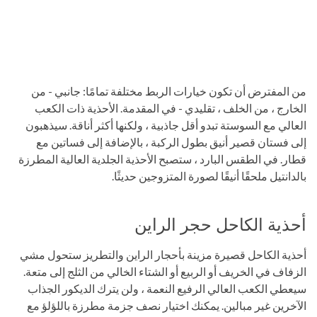
من المفترض أن تكون خيارات الربط مختلفة تمامًا: جانبي - من
الخارج ، من الخلف ، تقليدي - في المقدمة. الأحذية ذات الكعب
العالي مع السوستة تبدو أقل جاذبية ، ولكنها أكثر أناقة. سيذهبون
إلى فستان قصير أنيق بطول الركبة ، بالإضافة إلى فساتين مع
قطار. في الطقس البارد ، ستصبح الأحذية الجلدية العالية المطرزة
بالدانتيل ملحقًا أنيقًا لصورة المتزوجين حديثًا.
أحذية الكاحل حجر الراين
أحذية الكاحل قصيرة مزينة بأحجار الراين والتطريز ستحول مشي
الزفاف في الخريف أو الربيع أو الشتاء الخالي من الثلج إلى متعة.
سيعطي الكعب العالي الرفيع النعمة ، ولن يترك الديكور الجذاب
الآخرين غير مبالين. يمكنك اختيار نصف جزمة مطرزة باللؤلؤ مع