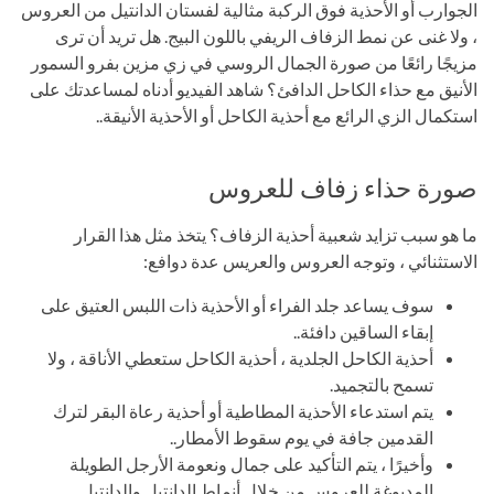
الجوارب أو الأحذية فوق الركبة مثالية لفستان الدانتيل من العروس
، ولا غنى عن نمط الزفاف الريفي باللون البيج. هل تريد أن ترى
مزيجًا رائعًا من صورة الجمال الروسي في زي مزين بفرو السمور
الأنيق مع حذاء الكاحل الدافئ؟ شاهد الفيديو أدناه لمساعدتك على
استكمال الزي الرائع مع أحذية الكاحل أو الأحذية الأنيقة..
صورة حذاء زفاف للعروس
ما هو سبب تزايد شعبية أحذية الزفاف؟ يتخذ مثل هذا القرار
الاستثنائي ، وتوجه العروس والعريس عدة دوافع:
سوف يساعد جلد الفراء أو الأحذية ذات اللبس العتيق على
إبقاء الساقين دافئة..
أحذية الكاحل الجلدية ، أحذية الكاحل ستعطي الأناقة ، ولا
تسمح بالتجميد.
يتم استدعاء الأحذية المطاطية أو أحذية رعاة البقر لترك
القدمين جافة في يوم سقوط الأمطار..
وأخيرًا ، يتم التأكيد على جمال ونعومة الأرجل الطويلة
المدبوغة للعروس من خلال أنماط الدانتيل والدانتيل.