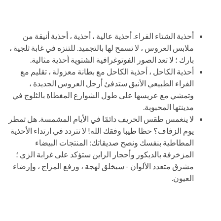
أحذية الشتاء الفراء. أحذية عالية ، أحذية ، أحذية أنيقة من
ملابس العروس ، لا تسمح لها بالتجميد. للتنزه في غابة ثلجية ،
بارك ؛ لا تعد الصور الفوتوغرافية الشتوية أحذية مثالية.
أحذية الكاحل ، أحذية الكاحل مع بطانة معزولة ، تقليم مع
الفراء الطبيعي الأنيق ستدفئ أرجل العروس الجديدة ،
وتمشي مع عريسها على طول الشوارع المغطاة بالثلوج في
مدينتها المحبوبة.
لا ينغمس طقس الخريف دائمًا في الأيام المشمسة. هل تمطر
يوم الزفاف؟ حظا طيبا وفقك الله! لا تتردد في ارتداء الأحذية
المطاطية بنفسك ونصح صديقاتك: المنتجات البيضاء
المزخرفة بالديكور وأحجار الراين ستؤكد على غرابة الزي ؛
مشرق متعدد الألوان - سيخلق لهجة ، ورفع المزاج ، وإرضاء
العيون.