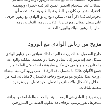
السلال. عند استخدام الخضر ، تصبح التركيبة خضراء وبوهيمية.
للاقتراب قدر الإمكان من الطبيعة والطبيعية ، لا تستخدم أي
مجوهرات. كما ذكر أعلاه ، يمكن دمج زنابق الوادي مع زهور أخرى ،
على سبيل المثال ، مع فريزيا ، كالاس ، زهور التوليب ، زهور
الفاوانيا ، زهور الليلك والورود الضالة.
مزيج من زنابق الوادي مع الورود
خارج الفصول ، هناك وردة عالمية ، لذلك تتوافق معها زنابق الوادي
بشكل جيد. إنه يرمز إلى النبل والجمال والعظمة الملكية والوداعة
والحنان. يعاملونها في كل مكان بطريقة خاصة ، مثل الملكة من
جميع الألوان. غالبًا ما تشتمل باقة الزفاف على ورود كريمية ، بيضاء
، وردية. هذا التكوين هو موضوع زفاف كلاسيكي لا مثيل له. كتلة من
الظلال والأشكال والأصناف والتحمل الجيد تجعل الوردة زهرة
شعبية للباقات..
وردة وزنبق الوادي هي الرومانسية ، والحب ، والعاطفة ، والبراءة.
بسحرها ، يفوز ترتيب الزفاف هذا بقلوب العديد من المتزوجين