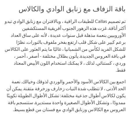
باقة الزفاف مع زنابق الوادي والكالاس
تم تصميم Callas للطبقات الراقية ، وبالاقتران مع زنابق الوادي تبدو
أكثر أناقة. غزت هذه الزهور الجنوب أفريقية المستكشفين
الأوروبيين بنعمة مذهلة قبل سنوات عديدة ، لأنه على ساق العداد
برعم كبير على شكل قلب ارتفع بفخر ملفوف بالنورات. نظرًا
للشكل الفريد لكأس من الشمبانيا ، غالبًا ما يتم العثور على الكالاس
في باقة العروس الجديدة. يأتون بظلال مختلفة - أصفر ، أحمر ،
وردي ، كستنائي. لذلك ، لا يمكنك استخدام اللون الأبيض المعتاد
فقط.
اجمع بين الكالاس الأسود والأحمر والوردي لذوقك وخيالك. نعمة
الحد الأدنى ، لا تتطلب شدة النبات زخارف وزخرفة متقنة. يمكن أن
يكون لكالاس أطوال جذعية مختلفة: تشكل الأطوال الطويلة تكوينًا
ممدودًا ، وتشكل الأطوال الصغيرة واحدة مستديرة. ستنسجم باقة
العروس مع الكالاس وزنابق الوادي مع فستان من قطع بسيط.