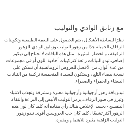
مع زنابق الوادي والتوليب
نظرًا لبساطة الأشكال ، يتم الحصول على النعمة الطبيعية وتكوينات
الزفاف الجميلة جدًا من زهور التوليب وزنابق الوادي. الزهور
الرقيقة ، والخضار المثيرة - مثل هذه الباقات لا تحتاج إلى ديكور
إضافي. تبدو النباتات رائعة كتركيبات أحادية اللون أو في مجموعات
من عدة ألوان. من الأفضل للعروس الرومانسية أن تسكن على
نسخة بيضاء الثلج ، وستكون للسيدة المتحمسة تركيبة من النباتات
البيضاء والحمراء والصفراء.
تبدو باقة زهور أرجوانية وأرجوانية معبرة ومشرقة وتجذب الانتباه
وتبرز في صور الزفاف. يرمز التوليب الأبيض إلى البراءة والنقاء.
البنفسج - يجسد الإخلاص. هناك رأي مفاده أنه كلما كان لون هذه
الزهور أكثر تشبعًا ، كلما كان حب العروسين أقوى. تبدو زهور
التوليب الزاهية مثيرة للاهتمام ومثيرة.