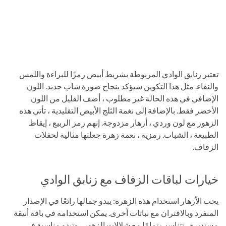
تعتبر زنابق الوادي المربوطة بشريط أبيض رمزًا للبراءة واللمس
والنقاء. مثل هذا التكوين سيؤكد بنجاح صورة شاب جديد. اللون
الإضافي في هذه الحالة غير مطلوب ، أضف القليل من اللون
الأخضر فقط. بالإضافة إلى نغمة الثلج الأبيض التقليدية ، تأتي هذه
الزهور مع لون وردي ، أزهار مزدوجة. إنهم رمز الربيع ، إيقاظ
الطبيعة ، الشباب. رمزية ، نعمة زهرة جعلتها مثالية لحفلات
الزفاف.
خيارات لباقات الزفاف مع زنابق الوادي
يحب الأزهار استخدام هذه الزهرة: يبدو جمالها رائعًا في الإصدار
المنفرد وبالاقتران مع نباتات أخرى. يمكن استخدامه في باقة أنيقة
مستديرة ، تتناسب تمامًا مع شلالات الزهور ، وتبدو مناسبة في