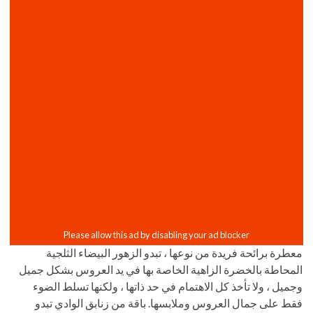
معطرة برائحة فريدة من نوعها ، تبدو الزهور البيضاء الثلجية
المحاطة بالخضرة الزاهية الخاصة بها في يد العروس بشكل جميل
وجميل ، ولا تأخذ كل الاهتمام في حد ذاتها ، ولكنها تسلط الضوء
فقط على جمال العروس وملابسها. باقة من زنابق الوادي تبدو