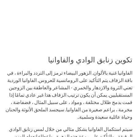
تكوين زنابق الوادي والفاوانيا
الفاوانيا غنية بالألوان. الزهور البيضاء ترمز إلى التردد والبراءة ، في
باقة الزفاف يتم التأكيد على الرومانسية للعروس. الفاوانيا الوردية
تعني الثروة والازدهار والخمري - المشاعر والعاطفة بين الزوجين
المستقبليين. يمكن أن يكون ترتيب الزفاف هذا غير عادي تمامًا إذا
قمت بدمج ظلال مختلفة ، ومواد ، على سبيل المثال ، فضفاضة ،
مخرمة ، براعم صغيرة من الفاوانيا. سيجسد الملحق الأنوثة والحنان
وحياة عائلية سعيدة وسلمية..
سيتم استكمال الفاوانيا بشكل مثالي من خلال لمس زنابق الوادي
الرقيقة ، والتأكيد على روعة هذه الزهرة ، وإعطاء انعدام الوزن ،