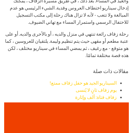
والعيد في المساء. بعد ذلك ، في طريق مسيرة الزفاف ، يمكنك
إدخال سيناريو اختطاف العروس وفدية. الشيء الرئيسي هو عدم
المبالغة ولا تتعب - لأنه لا تزال هناك رحلة إلى مكتب التسجيل
للاحتفال الرسمي واستمرار المساء مع تهاني الضيوف.
رحلة زفاف رائعة تنتهي في منزل والديه ، أو بالأحرى والديه. أو على
عتبة مطعم أو مقهى حيث يتم تنظيم وليمة. يلتقيان للعروسين ، كما
هو متوقع - مع رغيف ، ثم يمضي المساء في سيناريو مختلف ، لكن
هذه قصة مختلفة تمامًا.
مقالات ذات صلة
السيناريو الجيد هو حفل زفاف ممتع!
يوم زفاف ثانٍ لا يُنسى
زفاف فتاة: ألف وإثارة