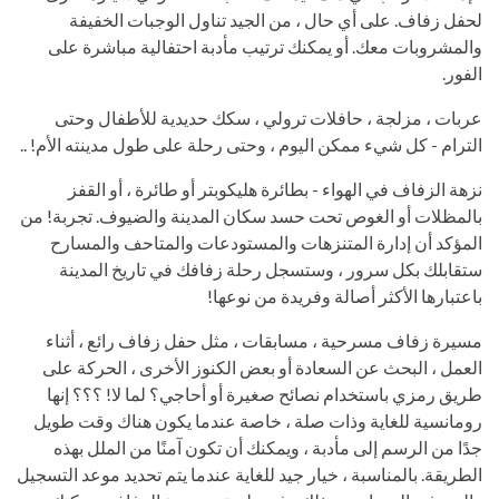
لحفل زفاف. على أي حال ، من الجيد تناول الوجبات الخفيفة
والمشروبات معك. أو يمكنك ترتيب مأدبة احتفالية مباشرة على
الفور.
عربات ، مزلجة ، حافلات ترولي ، سكك حديدية للأطفال وحتى
الترام - كل شيء ممكن اليوم ، وحتى رحلة على طول مدينته الأم! ..
نزهة الزفاف في الهواء - بطائرة هليكوبتر أو طائرة ، أو القفز
بالمظلات أو الغوص تحت حسد سكان المدينة والضيوف. تجربة! من
المؤكد أن إدارة المتنزهات والمستودعات والمتاحف والمسارح
ستقابلك بكل سرور ، وستسجل رحلة زفافك في تاريخ المدينة
باعتبارها الأكثر أصالة وفريدة من نوعها!
مسيرة زفاف مسرحية ، مسابقات ، مثل حفل زفاف رائع ، أثناء
العمل ، البحث عن السعادة أو بعض الكنوز الأخرى ، الحركة على
طريق رمزي باستخدام نصائح صغيرة أو أحاجي؟ لما لا! ؟؟؟ إنها
رومانسية للغاية وذات صلة ، خاصة عندما يكون هناك وقت طويل
جدًا من الرسم إلى مأدبة ، ويمكنك أن تكون آمنًا من الملل بهذه
الطريقة. بالمناسبة ، خيار جيد للغاية عندما يتم تحديد موعد التسجيل