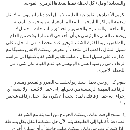
والسعادة! وملء كل لحظة فقط بمعناها الرمزي الموجه.
تكريم الأجداد هو تقليد جيد للغاية ، لا يزال أجدادنا ملتزمون به. لا تقل
شعبية المراكز التاريخية - المعالم المعمارية ومنحوتات المدينة
والمتاحف والمسارح والجسور والحدائق والساحات ... جمال لا
يوصف ، الشيء الرئيسي هو أن تأخذ في الاعتبار الوقت من العام
والطقس ، ربما لفترة الشتاء لتوفير عدة محطات في الداخل ، على
سبيل المثال ، اذهب إلى متحف أو معرض. يمكنك الاتفاق مسبقًا مع
الإدارة ، على سبيل المثال ، طلب تقديم الشركة بأكملها إلى مراسم
الزفاف في روسيا. الشيء الرئيسي هو عدم القيام بكل شيء في
اللحظة الأخيرة.
يقوم كل زوجين بعمل سيناريو لجلسات الصور والفيديو ومسار
الزفاف. المهمة الرئيسية هي تحويلها إلى عمل لا يُنسى ولا يشبه أي
إجراء. إنه حفل زفافك ، لماذا يجب أن يكون مثل حفل زفاف شخص
ما!
إذا سمح الوقت بذلك ، يمكنك الخروج من المدينة مع الشركة
الصادقة بأكملها إلى الطبيعة. يتم الآن حل مشكلة النقل بكل بساطة
- إذا كنت ترغب في ذلك ، يمكنك طلب حافلة أو أي سيارة أخرى