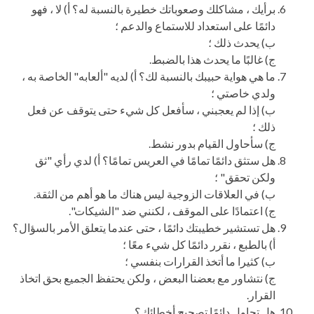
برأيك ، مشاكلك وصعوباتك خطيرة بالنسبة له؟ أ) لا ، فهو
دائمًا على استعداد للاستماع والدعم ؛
ب) يحدث ذلك ؛
ج) غالبًا ما يحدث هذا بالضبط.
ما هي هواية حبيبك بالنسبة لك؟ أ) لديه "ألعابه" الخاصة به ،
ولدي خاصتي ؛
ب) إذا لم يعجبني ، سأفعل كل شيء حتى يتوقف عن فعل
ذلك ؛
ج) سأحاول القيام بدور نشط.
هل ستثق دائمًا تمامًا في العريس تمامًا؟ أ) لدي رأي "ثق
ولكن تحقق" ؛
ب) في العلاقات الزوجية ليس هناك ما هو أهم من الثقة.
ج) اعتمادًا على الموقف ، لكنني ضد "الشيكات".
هل تستشير خطيبتك دائمًا ، حتى عندما يتعلق الأمر بالسؤال؟
أ) بالطبع ، نقرر دائمًا كل شيء معًا ؛
ب) كثيرا ما أتخذ القرارات بنفسي ؛
ج) نتشاور مع بعضنا البعض ، ولكن يحتفظ الجميع بحق اتخاذ
القرار.
هل تحاول دائمًا تصحيح أخطائك؟