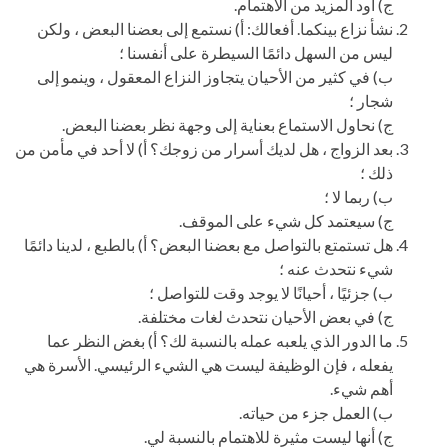
ج) أود المزيد من الاهتمام.
نشأ نزاع بينكما. أفعالك: أ) نستمع إلى بعضنا البعض ، ولكن
ليس من السهل دائمًا السيطرة على أنفسنا ؛
ب) في كثير من الأحيان يتجاوز النزاع المعقول ، وينمو إلى
شجار ؛
ج) نحاول الاستماع بعناية إلى وجهة نظر بعضنا البعض.
بعد الزواج ، هل لديك أسرار من زوجك؟ أ) لا أحد في مأمن من
ذلك ؛
ب) ربما لا ؛
ج) سيعتمد كل شيء على الموقف.
هل تستمتع بالتواصل مع بعضنا البعض؟ أ) بالطبع ، لدينا دائمًا
شيء نتحدث عنه ؛
ب) جزئيًا ، أحيانًا لا يوجد وقت للتواصل ؛
ج) في بعض الأحيان نتحدث لغات مختلفة.
ما الدور الذي يلعبه عمله بالنسبة لك؟ أ) بغض النظر عما
يفعله ، فإن الوظيفة ليست هي الشيء الرئيسي. الأسرة هي
أهم شيء.
ب) العمل جزء من حياته.
ج) أنها ليست مثيرة للاهتمام بالنسبة لي.