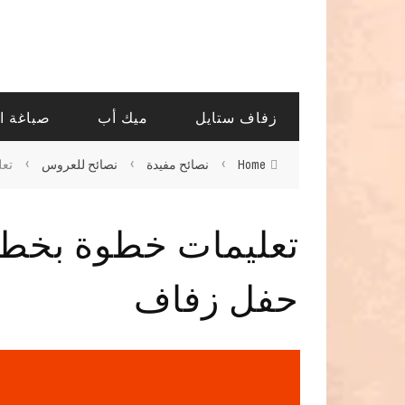
زفاف ستايل
ميك أب
صباغة ا
›
›
›
Home
نصائح مفيدة
نصائح للعروس
تع
تعليمات خطوة بخط
حفل زفاف