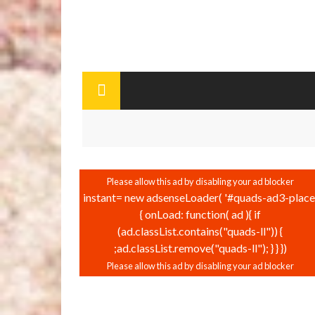
instant= new adsenseLoader( '#quads-ad3-place'
{ onLoad: function( ad ){ if
(ad.classList.contains("quads-ll")) {
ad.classList.remove("quads-ll"); } } });