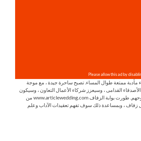
مأدبة ممتعة طوال المساء. تصبح ساحرة جيدة ، مع موجة
صدقاء القدامى ، وسيعزز شركاء الأعمال التعاون ، وسيكون
كل المدعوين سعداء ومرتاحين ، وقد يجد شخص ما روحهم. طورت بوابة الزفاف www.articlewedding.com من
فاف ، وبمساعدة ذلك سوف تفهم تعقيدات الآداب وعلم