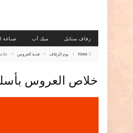
زفاف ستايل
ميك أب
صباغة ا
›
›
›
Home
يوم الزفاف
فدية العروس
خلاص
خلاص العروس بأسل