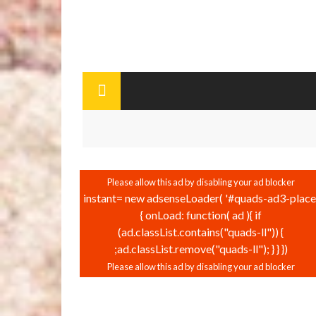
instant= new adsenseLoader( '#quads-ad3-place'
{ onLoad: function( ad ){ if
(ad.classList.contains("quads-ll")) {
ad.classList.remove("quads-ll"); } } });