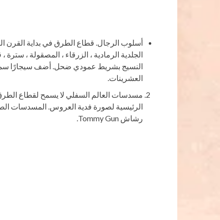
أسلوب الرجال. قطاع الطرق في بداية القرن الماض
الجلدية الرمادية ، الزرقاء ، المصقولة ، سترة 
النسيج بشريط عمودي ضحل. أضف سيجارًا سميك
العشرينات.
مسدسات العالم السفلي لا يسمح لقطاع الطرق ب
الرئيسية لصورة فدية العروس. المسدسات الصغي
رشاش Tommy Gun.