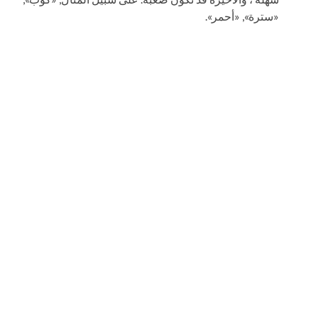
«سترة», «أحمر».