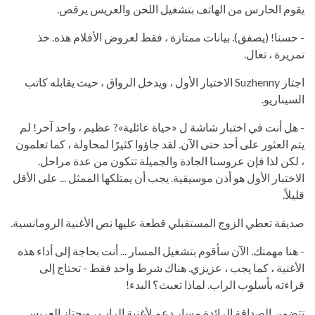
يقوم الحارس من الهاتف بتشغيل اللحن والعريس يرقص.
- حسنا! (يصفق). بيانات ممتازة ، فقط لعروض الأفلام هذه. خذ
تمريرة ، تعال.
اجتاز Suzhenny الاختبار الأول ، ويدخل الرواق ، حيث يقابله كاتب
السيناريو.
- هل أنت في اختبار شاشة ل «حياة عائلية»? عظيم ، واحد آخر! لم
يتم العثور على أحد حتى الآن. لقد جاؤوا كثيرًا لمحاولة ، كما تعلمون
، لكن لذا فإن عروسنا الجادة والجميلة تتكون من عدة مراحل.
الاختبار الأول هو أذن موسيقية. يجب أن يمتلكها الممثل ... على الأقل
قليلاً.
صديقة تعطي الزوج المستقبلي قطعة عليها نص الأغنية الرومانسية.
- هنا مهمتك. الآن سأقوم بتشغيل المسار ... أنت بحاجة إلى أداء هذه
الأغنية ، كما يجب ، عزيزي. هناك شرط واحد فقط - تحتاج إلى
قراءته بأسلوب الراب. لماذا تعبث؟ البدء!
تتضمن الصداقة الرائدة مسار دعم لأغنية الراب ، ويجتاز العريس