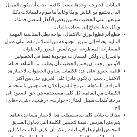
البيانات الخارجية وحدها ليست كافية - يجب أن يكون الممثل
الذي يجتمع مع الناس يوميًا وغالباً ما يقوم بالمقابلات ذكيًا.
سيتعين على الخطيب تخمين بعض الألغاز للمضي قدمًا ،
ولكل خطأ يحتاج إلى سداده بالمال.
قطع أثر قطع الورق. بالانتقال ، يواجه بطل المناسبة المهمة
التالية: يحتاج إلى تمرير مجموعة من السلالم فقط على طول
المسارات المقطوعة ، دون لمس السور والخطوات
والجدران ، ولكن المسارات موجودة فقط في الخطوتين
الأوليين. يجب أن يخمن الخطيب أن يطلب من الشاهد حمله.
قائمة تحتوي على عدد الكلمات يساوي الخطوات. لاجتياز هذا
الاختبار ، يجب أن تكون قادرًا على الخروج حتى من أكثر
المواقف المذهلة. متزوج لتقديم إعلان حب جميل باستخدام
الكلمات من القائمة. كل كلمة مستخدمة هي حق الصعود إلى
درجة. كلمات سبيل المثال: «جوارب», «رهيب», «بنى», «هاي»
إلخ.
بطاقات بثلاث كلمات. سيتطلب هذا الاختبار مساعدة شاهد -
يتم منح العريس دقيقة لتخمين الكلمة التي يحاول الصديق
المخلص إظهارها بالإيماءات. يمكن أن تكون الكلمات الأولين
سهلة ، والأخيرة قد تكون صعبة. على سبيل المثال, «كوب»,