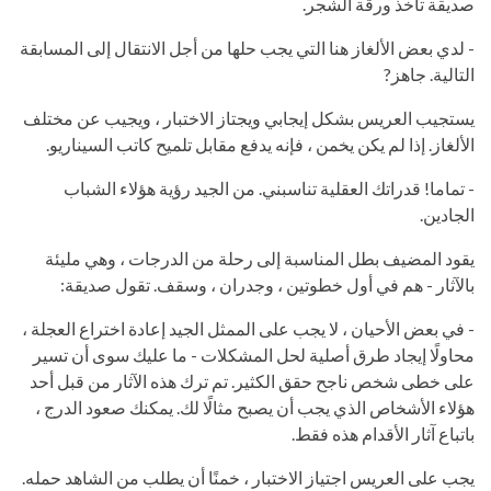
صديقة تأخذ ورقة الشجر.
- لدي بعض الألغاز هنا التي يجب حلها من أجل الانتقال إلى المسابقة
التالية. جاهز?
يستجيب العريس بشكل إيجابي ويجتاز الاختبار ، ويجيب عن مختلف
الألغاز. إذا لم يكن يخمن ، فإنه يدفع مقابل تلميح كاتب السيناريو.
- تماما! قدراتك العقلية تناسبني. من الجيد رؤية هؤلاء الشباب
الجادين.
يقود المضيف بطل المناسبة إلى رحلة من الدرجات ، وهي مليئة
بالآثار - هم في أول خطوتين ، وجدران ، وسقف. تقول صديقة:
- في بعض الأحيان ، لا يجب على الممثل الجيد إعادة اختراع العجلة ،
محاولًا إيجاد طرق أصلية لحل المشكلات - ما عليك سوى أن تسير
على خطى شخص ناجح حقق الكثير. تم ترك هذه الآثار من قبل أحد
هؤلاء الأشخاص الذي يجب أن يصبح مثالًا لك. يمكنك صعود الدرج ،
باتباع آثار الأقدام هذه فقط.
يجب على العريس اجتياز الاختبار ، خمنًا أن يطلب من الشاهد حمله.