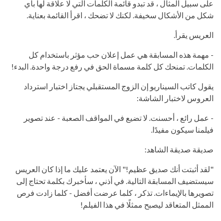
على سبيل المثال ، قد تبدو قائمة الكلمات التي لا علاقة لها بأي
شكل من الأشكال سخيفة. لكنك لا تضحك ، اقرأ القائمة بعناية.
العريس يقرأ.
- مهمة هذه المسابقة هي عمل إعلان حب مؤثر باستخدام كل
الكلمات. تمنحك كل كلمة مسماة الحق في رفع درجة واحدة. البدء!
يقول كاتب السيناريو إن الزوج المستقبلي يجتاز اختبار استرداد
العروس لاختبار الشاشة:
- عمل رائع ، أحسنت. لا تضيع في المواقف الصعبة - عند تصوير
فيلمنا سيكون مفيدًا.
صديقة صديقة الشاهد:
"لقد أثبتت أنك صديق عظيم!" الآن يعتمد عليك ما إذا كان العريس
سيستضيف المسابقة التالية. في أذني ، سأخبرك بكلمة تحتاج إلى
تصويرها بالإيماءات. تذكر ، كلما عرضت أفضل - كلما زادت فرص
الممثل المتعاقد ليصبح ممثلًا في هذا الفيلم!