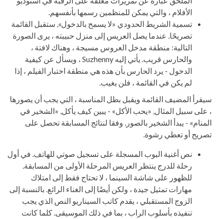
الملحق عبارة عن تمريرات معلقة على الرقبة في استوديو
الأفلام ، والتي يمكن للمنظمين رسمها بأنفسهم.
تسمية الشريط الحدودي «لا يسمح بالدخول», ستقبل القائمة
تصريحًا. عندما يصل العريس إلى منزل حبيبته ، يرى الصورة
التالية: منطقة مدخل العروس مسيجة ، وهناك لافتة ،
والحارس قريب. يأتي إليه Suzhenny ، ويسأل عن كيفية
الدخول - يرد الحارس بأن هذه هي منطقة اختبار الفيلم ، إذا
لم يكن في القائمة ، فلن يغيب.
سيقرأ المضيف القائمة ويقبل بطل المناسبة ، التي يجب أن يصورها
، على سبيل المثال, «يحب الأكل» - يبين كيف يأكل, «الشخير في
المنام» - يبدأ الشخير بالصور. وفقا لنتائج المسابقة تحصل على
تصريح أو تعطي رشوة.
نص أغنية البوب ​​المسجلة على تسجيل صوتي للهاتف. في أول
رحلة للدرج ينتظر العريس المرحلة الأولى من المسابقة.
للظهور على شاشة السينما ، لا تحتاج فقط إلى امتلاك
مهارات تمثيل جيدة ، ولكن أيضًا إلى الغناء الرائع. بالنسبة إلى
الزوج المستقبلي ، يقدم كاتب السيناريو النص الذي يجب
تنفيذه بأسلوب الراب ، بما في ذلك الموسيقى. كلما كانت