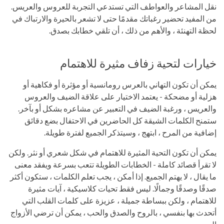
نقل المشاعر والعواطف التي تستدعي التجربة للعروس والعريس.
من المفيد تحضير رغباتك مقدمًا حتى لا تشعر بالحيرة والارتباك في
لحظة التهنئة ، والأهم من ذلك ، أن تلقي خطابك بصدق.
خيارات لتحية زفاف مثيرة للاهتمام
يمكن أن تكون التهاني بالعرس رومانسية أو مؤثرة أو فكاهية أو
هزلية أو مضحكة - يعتمد الاختيار على علاقة الضيف والعروس
والعريس ، ورغبة الضيف في التعبير عن مشاعره بشكل أو بآخر.
ستمنح الكلمات الشيقة كل الحاضرين في الاحتفال بضع دقائق
إضافية من المرح ، ابتهج ، وسيتذكر الجميع لفترة طويلة.
يمكن أن تكون التحية المثيرة للاهتمام في شكل شعري أو نثر. ولكن
لا تقرأ قصائد كاملة - الخطابات الطويلة تتعب بسرعة ويفقد معنى
ما يقال ، لا يهتم الجميع. إذا أمكن ، يجب تعلم الكلمات ، ستكون أكثر
صدقًا وصدقًا وجمالًا. ليس فقط تحيات كلاسيكية ، آيات مثيرة
للاهتمام ، ولكن ببساطة جميلة ، عزيزة على كلمات القلب التي
أتحدث بها بنفسي ، بالروح والصدق والحب ، يمكن أن ترضي الأزواج