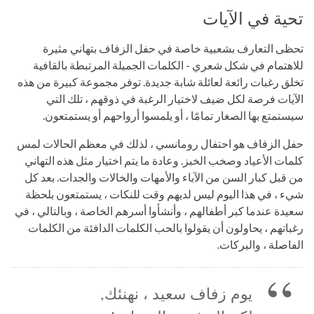
تحية في الآيات
تحظى التعارف بشعبية خاصة في حفل الزفاف بتهاني مثيرة
للاهتمام في شكل شعري - الكلمات الجميلة المرتبطة بالقافية
تخلق رغبات رائعة لعائلة شابة جديدة. توفر مجموعة كبيرة من هذه
الآيات فرصة لكل ضيف لاختيار الرغبة في ذوقهم ، تلك التي
سيستمتع بها الصغار تمامًا ، أو يلمسوا أرواحهم أو يستمتعون.
حفل الزفاف هو احتفال رومانسي ، لذلك في معظم الحالات لمس
كلمات الأعياد وصخب الخبز. وعادة ما يتم اختيار مثل هذه التهاني
من قبل كبار السن من الآباء والأمهات والخالات والجدات. بعد كل
شيء ، في هذا اليوم ليس لديهم وقت للنكات ، يستمتعون بلحظة
سعيدة عندما كبر أطفالهم ، وأنشأوا أسرهم الخاصة ، وبالتالي ، في
رغباتهم ، يحاولون أن يقولوا بالحب الكلمات الدافئة من الكلمات
الفاصلة ، والبركات.
يوم زفاف سعيد ، نهنئك,