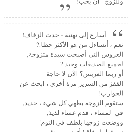
وللزوج - أن يحب!
أسارع إلى تهنئة - حدث الزفاف!
نعم ، أتساءل من هو الأكثر حظا.?
العروس التي أصبحت سيدة متزوجة,
لجميع الصديقات وحيدا?
أو ربما العريس؟ الآن لا حاجة
القفز من السرير مرة أخرى ، ابحث عن
الجوارب!
ستقوم الزوجة بطهي كل شيء ، حديد,
في المساء ، قدم عشاء لذيذ,
ووضعت زوجها بلطف في النوم!
تجرؤوا يا رفاق! أتمنى بصدق