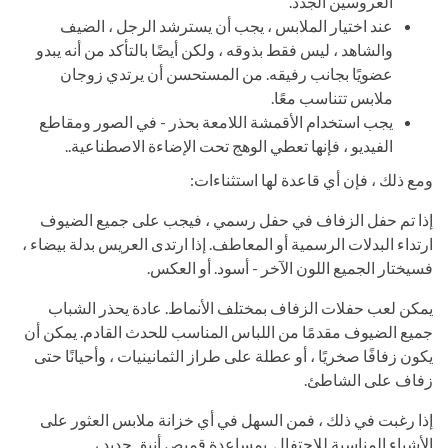
العروسين الجدد.
عند اختيار الملابس ، يجب أن يسترشد الرجل ، الضيف
والشاهد ، ليس فقط بذوقه ، ولكن أيضًا بالتأكد من أنه يبدو
عضويًا بجانب رفيقه. من المستحسن أن يرتدي زوجان
ملابس تتناسب معًا.
يجب استخدام الأقمشة اللامعة بحذر - في الصور ومقاطع
الفيديو ، فإنها تعطي الوهج تحت الإضاءة الاصطناعية..
ومع ذلك ، فإن أي قاعدة لها استثناءات:
إذا تم حفل الزفاف في حفل رسمي ، فيجب على جميع الضيوف
ارتداء البدلات الرسمية أو المعاطف. إذا ارتدى العريس بدلة بيضاء ،
فسيختار الجميع اللون الآخر - أسود. أو العكس.
يمكن لعب حفلات الزفاف بمختلف الأنماط. عادة يحذر الشباب
جميع الضيوف مقدمًا من اللباس المناسب للحدث القادم. يمكن أن
يكون زفافًا صخريًا ، أو عطلة على طراز الثمانينيات ، وأحيانًا حتى
زفاف على الشاطئ.
إذا رغبت في ذلك ، فمن السهل في أي خزانة ملابس العثور على
الأشياء المناسبة للاحتفال. بمساعدة قميص أنيق جديد ،