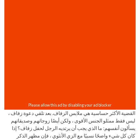
القضية الأكثر حساسية هي ملابس الزفاف. بعد تلقي دعوة زفاف ،
ليس فقط ممثلو الجنس الأقوى ، ولكن أيضًا زوجاتهم وصديقاتهم
يسألون أنفسهم: ما الذي يجب أن يرتديه الرجل لحفل زفاف؟ إذا
كان كل شيء واضحًا نسبيًا مع الزي الأنثوي ، فإن مظهر الذكر