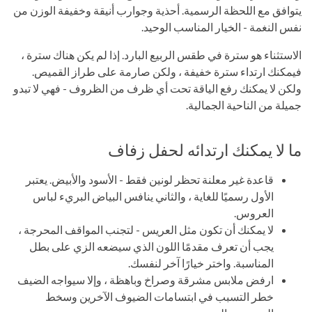
يتوافق مع اللحظة الرسمية. أحذية وجوارب أنيقة وخفيفة الوزن من
نفس النغمة - الخيار المناسب الوحيد.
الاستثناء هو سترة في طقس الربيع البارد. إذا لم يكن هناك سترة ،
فيمكنك ارتداء سترة خفيفة ، ولكن صارمة على طراز القميص.
ولكن لا يمكنك رفع الياقة تحت أي ظرف من الظروف - فهي لا تبدو
جميلة من الناحية الجمالية.
ما لا يمكنك ارتدائه لحفل زفاف
قاعدة غير معلنة تحظر لونين فقط - الأسود والأبيض. يعتبر
الأول رسميًا للغاية ، والثاني ينافس البياض البريء لباس
العروس.
لا يمكنك أن تكون مثل العريس - لتجنب المواقف المحرجة ،
يجب أن تعرف مقدمًا اللون الذي سيضعه الزي على بطل
المناسبة. واختر خيارًا آخر لنفسك.
ارفض ملابس مشرقة وصراخ وباهظة ، وإلا سيواجه الضيف
خطر التسبب في ابتسامات الضيوف الآخرين وسخط