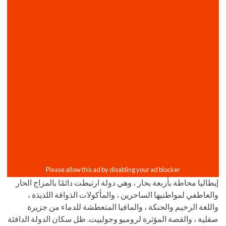
إيطاليا محاطة بأربعة بحار ، وهي دولة ارتبطت دائمًا بالمزاج الحار
والعاطفي لمواطنيها الساحرين ، والمأكولات الذواقة اللذيذة ،
واللغة الرخيم والحنكة ، والمافيا المتعطشة للدماء من جزيرة
صقلية ، والقصة المؤثرة لروميو وجولييت. ظل سكان الدولة الدافئة