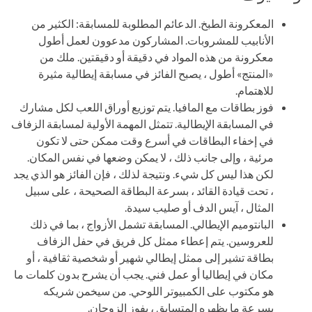
المعكرونة الطبخ. الدعائم المطلوبة للمسابقة: الكثير من
الأنابيب للمشروبات. المشاركون مدعوون لعمل أطول
معكرونة من هذه المواد في دقيقة أو دقيقتين. ملك من
«المنتج» أطول ، يصبح الفائز في مسابقة إيطالية مثيرة
للاهتمام.
فوز بطاقات مع المافيا. يتم توزيع أوراق اللعب لكل مشارك
في المسابقة الإيطالية. تتمثل المهمة الأولية لمسابقة الزفاف
في إخفاء البطاقات في أسرع وقت ممكن حتى لا تكون
مرئية ، وإلى جانب ذلك ، لا يمكن وضعها في نفس المكان.
لكن هذا ليس كل شيء. ونتيجة لذلك ، فإن الفائز هو الذي يجد
، تحت قيادة القائد ، بسرعة البطاقة الصحيحة ، على سبيل
المثال ، آيس الدف أو صليب سيدة.
البانتوميم الإيطالي. المسابقة تشمل الأزواج ، بما في ذلك
للعروسين. يتم إعطاء ممثل كل فريق في حفل الزفاف
بطاقة تشير إلى ممثل إيطالي شهير أو شخصية ثقافية ، أو
مكان في إيطاليا أو عمل فني. يجب أن يشرح بدون كلمات ما
هو مكتوب على الكمبيوتر اللوحي. من سيخمن شريكه
بسرعة ما يظهره المتسابق ، يفوز الزوجان.