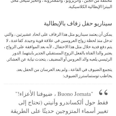
مختلفة من الجبن ، والريزوتو ، والمعكرونة ، والخبز سيحل محل
البيتزا الإيطالية الكلاسيكية.
سيناريو حفل زفاف بالإيطالية
يمكن أن يعتمد سيناريو مثل هذا الزفاف على اتحاد عشيرتين ، والتي
تدخل منذ لحظة زواج العروسين في علاقة قوية وجيدة. كقاعدة ، لا
يتم دفع فدية خلال مثل هذا الاحتفال ، لأنه بعد الموافقة على الزواج ،
يعتبر والدا الفتاة بالفعل الزوج المستقبلي الجدير بابنتهما. الدور
الرئيسي يلعبه والد العروس أو المضيف ، يتحدث نيابة عن العشائر.
يتجمع الضيوف في القاعة ، ولم يعد العرسان من الحفل بعد.
يخاطب توستماسترز الضيوف:
"Buono Jornata ، ضيوفنا الأعزاء!"
فقط حول ألكساندرو وأنيتي (تحتاج إلى
تغيير أسماء المتزوجين حديثًا على الطريقة