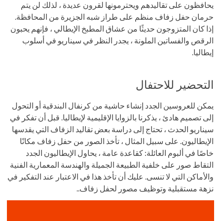
يحافظون على تقاليدهم ويحترمونها لقرون عديدة ، لذلك لن يتم
حرمان حفل زفاف منظم على طراز شبه الجزيرة من المحافظة.
إذا كان المتزوجون حديثًا من عشاق المطبخ الإيطالي ، فإنهم يحبون
الرقص والفساتين الملونة ، يجدر النظر في سيناريو في أسلوب
إيطاليا.
التحضير للاحتفال
يمكن للعروسين الجدد إنشاء حاشية من كرنفال البندقية أو التحول
إلى تصميم هادئ ، يذكرنا بالزوايا الإقليمية لإيطاليا. قبل أن تفكر في
سيناريو الحدث ، تحتاج إلى دراسة بعض تقاليد الزفاف التي يقدسها
الإيطاليون. على سبيل المثال ، تأخذ الصور من حفل زفاف مكانًا
خاصًا في ألبوم العائلة: كقاعدة عامة ، يحاول الإيطاليون الجدد
التقاط صور على خلفية الطبيعة الجميلة والهندسة المعمارية الفنية
والأماكن التي لا تنسى. عليك أن تأخذ هذا في الاعتبار عند التفكير في
نزهة مستقبلية وتوظيف مصور لحفل زفاف..