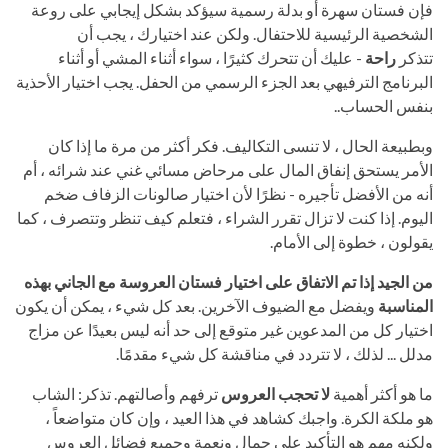
فإن فستان سهرة أو بدلة رسمية سيؤكد بشكل إيجابي على روعة
الشخصية الرئيسية للاحتفال. ولكن عند اختيارك ، يجب أن
تتذكر
راحة
- عليك أن تتحرك كثيرًا ، سواء أثناء المشي أو أثناء
البرنامج الترفيهي بعد الجزء الرسمي من الحفل. يجب اختيار الأحذية
بنفس الحساب..
وبطبيعة الحال ، لا تنسى التكاليف. فكر أكثر من مرة ما إذا كان
الأمر يستحق إنفاق المال على مرحاض مسائي غني عند شرائه ، أم
أنه من الأفضل تأجيره - نظرًا لأن اختيار صالونات الزفاف ضخم
اليوم. إذا كنت لا تزال تقرر الشراء ، فتعلم كيف تنظر وتتصرف ، كما
يقولون ، خطوة إلى الأمام.
من الجيد إذا تم الاتفاق على اختيار فستان العروسة مع الجاني بهذه
المناسبة
ويفضل مع الضيوف الآخرين. بعد كل شيء ، يمكن أن يكون
اختيار كل من المدعوين غير متوقع إلى حد أنه ليس بعيدًا عن مزاج
مدلل ... لذلك ، لا تتردد في مناقشة كل شيء مقدمًا.
ما هو أكثر أهمية
لا تحجب العروس
ترفهم وأصالتهم. تذكر: الشاب
هو ملكة الكرة. واجبك كشاهد في هذا العيد ، وإن كان متواضعاً ،
ولكنه مهم هو التأكيد على جمال ونعمة وجميع فضائل العروس