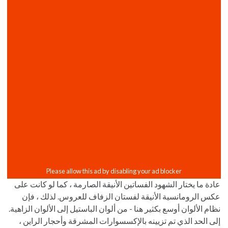
عادة ما يختار الشهود الفساتين الأنيقة الصارمة ، كما لو كانت على
عكس الرومانسية الأنيقة لفستان الزفاف للعروس. لذلك ، فإن
نظام الألوان أوسع بكثير هنا - من ألوان الباستيل إلى الألوان الزاهية.
إلى الحد الذي تم تزيينه بالإكسسوارات المشرقة وأحجار الراين ،