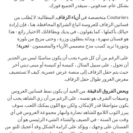
بشكل عام. صدقوني ، سيقدر الجميع فوزك.
Couturiers متخصصة في
أزياء الزفاف
, المطالبة: لا يُطلب من
فساتين الزفاف للعروسة اتباع الشرائع المحافظة. هنا ، فإن إرادة
خيالك بأكملها ، كما يقولون ، في يديك وبطاقاتك. الاختيار رائع - هذا
هو فستان سهرة ، وبذلة بنطلون وزرة ، وحتى مزيج من بلوزة
وتنورة! تريد كسب مدح مصممي الأزياء والمصممون -
تجربة!
على الرغم من أن كل شيء يجب أن يكون مناسبًا. ليس من الجدير
أن تحول ، على سبيل المثال ، كنيسة أو كنيسة أو مبنى ديني آخر
حيث يتم حفل الزفاف إلى منصة عرض عصرية. كيف لا تستضيف
معرض الغرور طوال حفل الزفاف.
وبعض الفروق الدقيقة
. من الجيد أن يكون نمط فساتين العروس
وصيفات الشرف هو نفسه ، على الرغم من أن زي الشاهد يجب أن
يكون متواضعًا قدر الإمكان. ولكن مع اللون يمكنك اللعب. سوف
يبرز الثوب اللامع للشاهد نضارة وانبهار مجموعة العروس في أي
وقت من السنة - في الصيف والشتاء. الشيء الرئيسي هو أن
الفستان على وجهك ، ويؤكد على كرامة الشكل وقد أعجبك للتو. من