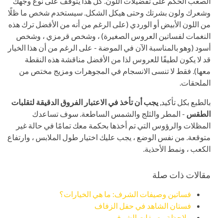
الصعب الحكم على تفضيلات اللون. كل هذا يتوقف على نوع وجهك
وشعرك ولون بشرتك وحتى هيكل الشكل. سيستخدم شخص ما ظلًا
من اللون الأبيض أو الوردي (على الرغم من أنه من الأفضل ترك هذه
النغمات لفساتين العروس الصغيرة) ، وشخص قرمزي ، وشخص
أسود (وهو بالمناسبة الآن في الموضة - على الرغم من أن هذا الخيار
قد لا يكون لطيفًا للعروس لذا من الأفضل مناقشة هذه النقطة
معها). فقط لا تنسى الانسجام في المجوهرات ومزيج مختص من
الملحقات.
بالطبع بكل تأكيد,
يجب أن تأخذ في الاعتبار الفروق الدقيقة لتقلبات
الطقس
- المطر والثلج والشمس الساطعة. سوف تساعدك
المظلات والرؤوس التي تم أخذها بحكمة معك تمامًا في حالة غير
متوقعة. من نفس الوضع ، يجب عليك اختيار طول الملابس ، وارتفاع
الكعب ، ونمط الأحذية.
مقالات ذات صلة
فساتين وصيفات الشرف: ما هي الخيارات؟
فستان الشاهد في حفل الزفاف
ملاحظة وصيفات الشرف