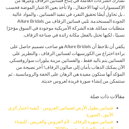
تشارك الشركات العاملة في إنتاج فساتين الزفاف وغيرها من
الإكسسوارات لهذا الاحتفال ، ولا تأخذ بعين الاعتبار الموضة فحسب
، بل تحاول أيضًا تحقيق التفرد في تنفيذ الفساتين ، والمواد عالية
الجودة المستخدمة. تلبي فساتين الزفاف من Allure Bridals
متطلبات مماثلة. هذه الشركة الأمريكية موجودة في السوق مؤخرًا
نسبيًا ، لكنها تحتل بالفعل مكانة رائدة في صناعة الزفاف.
يكفي أن نلاحظ أن Allure Bridals هو صاحب تصميم حاصل على
براءة اختراع من الكورسيهات لفساتين الزفاف ، والتطريز على
الفساتين يتم باليد فقط ، والفساتين مزينة ببلورات سواروفسكي.
الآن يمكنك الذهاب بأمان إلى صالون الزفاف! آخر نصيحة من
المؤكد أنها ستكون مفيدة هي الرهان على الخفة والرومانسية ، ثم
ستتمكن من إنشاء صورة فريدة لعروس حديثة.
مقالات ذات صلة
فساتين بطول الأرض لفساتين العروس - كيفية اختيار الزي
الأنيق ، الصورة
فساتين سهرة للزفاف - لأم العروس والعريس ، للنساء
البدينات والحوامل ، صورة 2020