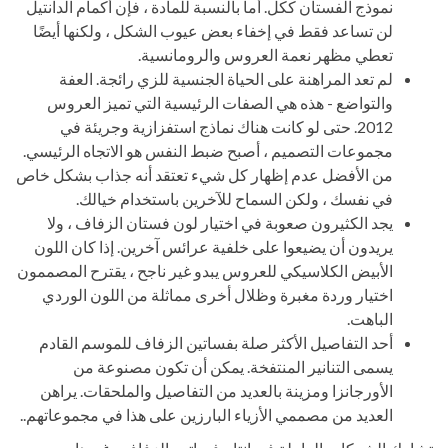
نموذج الفستان ككل. أما بالنسبة للمادة ، فإن أكمام الدانتيل
لن تساعد فقط في إخفاء بعض عيوب الشكل ، ولكنها أيضًا
تعطي مظهر نعمة العروس والرومانسية.
لم تعد المراهنة على الحياة الجنسية للزي رائجة. العفة
والتواضع - هذه هي الصفات الرئيسية التي تميز العروس
2012. حتى لو كانت هناك نماذج استفزازية وجريئة في
مجموعات التصميم ، أصبح ضبط النفس هو الاتجاه الرئيسي.
من الأفضل عدم إظهار كل شيء تعتقد أنه جذاب بشكل خاص
في نفسك ، ولكن السماح للآخرين باستخدام خيالك.
يجد الكثيرون صعوبة في اختيار لون فستان الزفاف ، ولا
يريدون أن يضيعوا على خلفية عرائس آخرين. إذا كان اللون
الأبيض الكلاسيكي للعروس يبدو غير ناجح ، يقترح المصممون
اختيار وردة مغبرة وظلال أخرى مماثلة من اللون الوردي
الباهت.
أحد التفاصيل الأكثر صلة بفساتين الزفاف للموسم القادم
يسمى التنانير المنتفخة. يمكن أن تكون مصنوعة من
الأورجانزا ومزينة بالعديد من التفاصيل والملحقات. يراهن
العديد من مصممي الأزياء البارزين على هذا في مجموعاتهم..