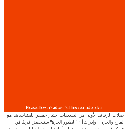
حفلات الزفاف الأولى من الصديقات اختبار حقيقي للفتيات. هذا هو
الفرح والحزن ، وإدراك أن "الطيور الحرة" ستنخفض قريبًا في
شركة فتاة صديقة. تزداد مسؤولية أولئك الصديقات اللواتي يخترن