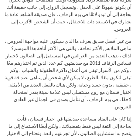
أن يكونوا شهودًا على الحفل ، وتسجيل الزواج. إلى جانب حقيقة أنك
بحاجة إلى أن تبدو لائقًا في يوم الزفاف ، فإن صديقة الشاهد عادة ما
تشارك في الاستعدادات للاحتفال ، حيث أن الشخص الأقرب إلى
العروس.
من غير أفضل صديق يعرف ما الذي سيكون عليه مواجهة العروس ،
ما هي الملابس الأكثر نحافة ، والتي هي الأكثر أناقة هذا الموسم؟
لذلك ، تذهب العديد من العرائس في المستقبل إلى الصالون لاختيار
فساتين الزفاف 2011 مع صديقتهن. كم عدد الذين تم اختبارهم معًا
، وكم من الأسرار تبقى في أعماق ذاكرة الطفولة والشباب ، وكم
تبقى لتكون معًا! بالطبع ، لا يمكن لأي شخص أن يتباهى بصداقة قوية
، حقيقية ، بدون حسد وخيانة. ولكن هناك بالفعل العديد من الأمثلة.
اختيار فستان مع زوج مستقبلي ليس علامة سيئة بقدر استحالة
لاحقًا ، في يوم الزفاف ، أن تتأمل بصدق في الجمال غير العادي
للعروس.
إذا كان على الفتاة مساعدة صديقتها في اختيار فستان ، فأنت
بحاجة إلى الثقة ليس فقط بتفضيلاتك ، ولكن أيضًا الاستماع إلى ما
ينصح به استشاريو الصالون ، لأن تجربتهم رائعة. وتحتاج إلى الاختيار