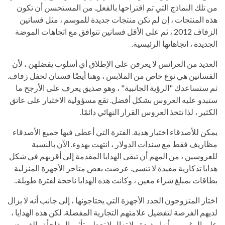
من تلك النماذج التي تم اقتراحها بالفعل. من المستحسن أن تكون
هذه المنتجات ، إن لم تكن منتجات جديدة للموسم ، مثل فساتين
الزفاف 2012 ، ثم على الأقل فساتين تتوافق مع اتجاهات الموضة
الجديدة ، اتجاهاتها الرئيسية.
العديد من العرائس لا يعرفن على الإطلاق أي أسلوب يفضلهن ، لأن
الفساتين هي نوع خاص من الملابس ، وهنا أيضًا فستان لحفل زفاف.
ثم ستساعدك "الرؤية الجانبية" ، وهو صديق يعرف على الأرجح ما
ستبدو عليه العروس بشكل أفضل. تقع مسؤولية الاختيار على عاتق
الكثير ، لذا تتخذ العروس القرار النهائي دائمًا.
يمكن للأصدقاء اختيار هدية. الفترة التي أعطى فيها جميع الأصدقاء
مظاريف فقط مع سندات الدولار ، انتهت بهدوء. الآن بالنسبة
للعروسين ، من المهم أن تبقى الهدايا المقدمة إلى أقربهم في شكل
هدايا تذكارية مفيدة لا تنسى. عرضت بعض متاجر الأجهزة المنزلية
بطاقات بمبلغ شراء معين ، وكانت هذه الهدايا ناجحة لفترة طويلة..
اختار المتزوجون الجدد الأجهزة التي يحتاجونها ، إلى جانب أنه لا يزال
لديهم الفرصة لتفضيل علامتهم التجارية المفضلة. لكن هذه الهدايا ،
على الرغم من أنها مفيدة ، لا تزال لا تعطي تأثير المفاجأة والغموض.