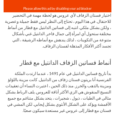
اختيار فستان الزفاف لأي عروس هو لحظة مهمة في التحضير
للاحتفال. في هذا اليوم ، تحتاج إلى النظر ليس فقط جميلة وعصرية
، ولكن بشكل ملكي. انتبه إلى فساتين الدانتيل مع قطار من أنماط
مختلفة ستحول أي امرأة إلى جمال فاخر. الدانتيل غني بأشكال
متنوعة من التكوينات ، لذلك يندهش مع أنماطه الرشيقة ، التي
تجسد أكثر الأفكار المذهلة لفستان الزفاف.
أنماط فساتين الزفاف الدانتيل مع قطار
بدأ تاريخ فساتين الدانتيل في عام 1491 ، عندما ارتدت الملكة
الفرنسية آنا بريتون فستان زفاف من الدانتيل. كانت مزينة باللؤلؤ
ومزينة بالذهب والخرز. منذ ذلك الحين ، اعتبرت النساء أن تعقيدات
النسيج المنقوش هي الزي الأكثر أناقة للعروس. يلف الرباط بشكل
مثالي في الطيات ، ذيول ، شجيرات ، يتحد بشكل متناغم مع جميع
الأقمشة ويؤكد على الشكل الأنثوي بشكل إيجابي. لكن المشي في
فستان مع قطار إلى عروس غير مستعدة سيكون صعبًا.