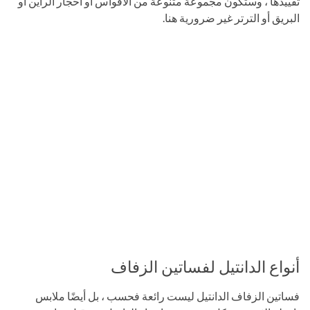
تقييدها ، وستكون مجموعة متنوعة من الأقواس أو أحجار الراين أو
البريق أو الترتر غير ضرورية هنا.
أنواع الدانتيل لفساتين الزفاف
فساتين الزفاف الدانتيل ليست رائعة فحسب ، بل أيضًا ملابس