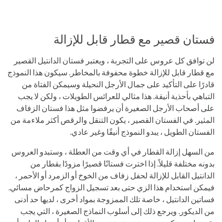
فستان قصير مع قطار قابل للإزالة
لن توافق كل عروس على التجربة ، ويعتبر فستان الدانتيل القصير
مع قطار قابل للإزالة خطوة محفوفة بالمخاطر. سيكون هذا النموذج
قادرًا على التأكيد على جمال الأرجل النحيلة وسيمكن الفتاة من
التباهي بأحذية أنيقة. هذا مثالي للعرائس الطويلات ، ولكن لا يجب
على أصحاب الأرجل الصغيرة أن يرفضوا مثل هذا فستان الزفاف
المثير. في الفستان القصير ، يكون التنقل والرقص أكثر ملاءمة من
الفستان الطويل ، يبدو النموذج أنيقًا وغير عادي.
من السهل إزالة القطار في أي وقت من العطلة ، وستبدو العروس
بدونه مختلفة قليلاً. إذا اخترت فستانًا قصيرًا مزودًا بقطار من
الدانتيل القابل للإزالة لحفل زفاف من الخوخ أو الزمرد أو الأحمر ،
فيمكن استخدام هذا الزي حتى بعد تسجيل الزواج كمرحاض مسائي.
فساتين الدانتيل ، خاصة تلك الممزوجة بمواد أخرى ، لديها حد أدنى
من الديكور. ويرجع ذلك إلى أسلوب النماذج الصغيرة ، التي يجب