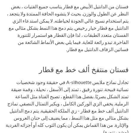
فستان من الدانتيل الأبيض مع قطار يناسب جميع الفتيات ، بغض
النظر عن الطول والوزن. بحيث لا يتشوه الحافة الممتدة ولا يتجعد ،
يتم استخدام نسيج عالي الجودة لخياطته. لا يمكن استدعاء الزي
الدانتيل مع قطار خيار رخيص. يتم دمج هذا النمط بشكل مثالي مع
الفستان متعدد الطبقات ، لذا فإن القطار هو استمرار للتنورة
الفاخرة. تبدو رائعة للغاية. فيما يلي بعض الأنماط الشائعة من
فساتين الزفاف الدانتيل مع قطار.
فستان منتفخ ألف خط مع قطار
تجادل نماذج ملابس A-silhouette في حقيقة وجود شخصيات
نسائية قبيحة. تنورة رقيق ، تمتد إلى الأسفل ، نحيلة ، وقمة ضيقة
تمتد الشكل بصريًا. بفضل هذا القطع ، تصبح الفتاة مثل الساعة
الرملية. يخفي الزي الوركين الكامل ، ويكبر التمثال النصفي. نماذج
الدانتيل ألف خط مع قطار - زي الملكة الحقيقية. يتم دمج الدانتيل
بشكل مثالي مع مثل هذا النمط ، مما يضيف إلى حنان العروس
والإثارة. من هذا القماش يمكن أن يكون الثوب كله أو أجزائه الفردية
(مشد ، تنورة).