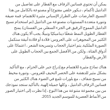
يمكن أن تحتوي فساتين الزفاف مع القطار على تفاصيل من
الدانتيل (أكمام ، ديكور خلفي مفتوح) أو مصنوعة بالكامل من هذا
النسيج. العارضات على الطراز الإسباني مثيرة للاهتمام: قمة ضيقة
وتنورة متعددة المستويات مصنوعة من الدانتيل (تم استخدام نسيج
الدانتيل المموج الرقيق في الجزء السفلي من الفستان). يمنح
القطار الطويل النمط شغفًا ديناميكيًا ونبيلًا. يجب ألا يكون هناك
الكثير من المجوهرات على العروس: قلادة أو قلادة أنيقة ستكمل
الصورة الملكية. يتم اختيار الحجاب وتسريحة الشعر ، اعتمادًا على
أذواق الفتاة ، ولكن من الأفضل الجمع بين الحجاب الطويل على
الأرض والقطار.
هناك نماذج مثيرة للاهتمام مع إدراج جبر على الحزام ، مع التأكيد
بشكل مثير للدهشة على الخصر النحيف للعروس ، وتنورة مخيط
من نسيج شفاف ، مع بلورات تلمع في الضوء. هناك الكثير من
فساتين الزفاف الدانتيل ، وكلها جميلة إلهية. بالتأكيد ستجد نموذجك
من بين مجموعة متنوعة من هذا النوع ، إذا نظرت إلى اختيار الصور
من الأنماط العصرية للموسم الجديد 2015.