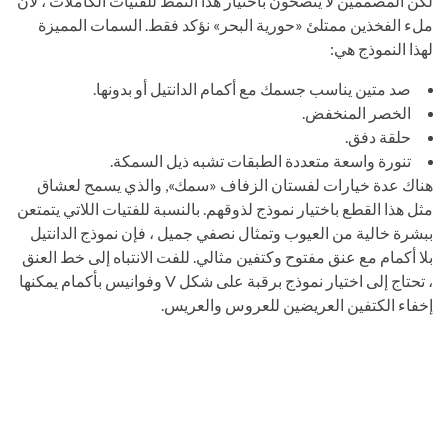
لكن المصممين لا ينصحون باختيار هذا النمط للفتيات الكاملات ، لأن
ملء الفخذين ممتلئ «حورية البحر» نؤكد فقط. السمات المميزة
لهذا النموذج هي:
صد متين يناسب جسمك مع أكمام الدانتيل أو بدونها.
الخصر المنخفض.
حلقة دفق.
تنورة واسعة متعددة الطبقات تشبه ذيل السمكة.
هناك عدة خيارات لفستان الزفاف «سمك», والذي يسمح لعشاق
مثل هذا القطع باختيار نموذج لذوقهم. بالنسبة للفتيات اللاتي يتمتعن
ببشرة خالية من العيوب وتمثال نصفي جميل ، فإن نموذج الدانتيل
بلا أكمام مع عنق مفتوح وكتفين مثالي. للفت الانتباه إلى خط العنق
، تحتاج إلى اختيار نموذج برقبة على شكل V وفوانيس بأكمام يمكنها
إخفاء الكتفين العريضين للعروس والعريس.