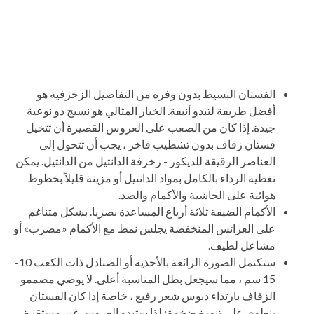
الفستان البسيط بدون وفرة من التفاصيل الزخرفية هو
أفضل طريقة لتبدو أنيقة. الخيار المثالي هو نسيج ذو نوعية
جيدة. إذا كان من الصعب على العروس القصيرة أن تتخيل
فستان زفاف بدون تشطيب فاخر ، يجب أن تتحول إلى
العناصر الرقيقة للديكور - زخرفة الدانتيل من الدانتيل. يمكن
تغطية الرداء بالكامل بمواد الدانتيل أو مزينة قليلاً بخطوط
هوائية على الحاشية والأكمام والصد.
الأكمام الضيقة ثلاثة أرباع المساعدة بصريا. بشكل متناغم
على العرائس المنخفضة يجلس نمط مع الأكمام «مضرب» أو
مشاعل لطيف.
ستكتمل الصورة الرائعة بالأحذية أو الصنادل ذات الكعب 10-
15 سم ، مما سيجعل بطل المناسبة أعلى. لا يوصي مصممو
الزفاف بارتداء دبوس شعر رفيع ، خاصة إذا كان الفستان
ينطوي على تنورة ضخمة: لذا ستبدو العروس غير مستقرة