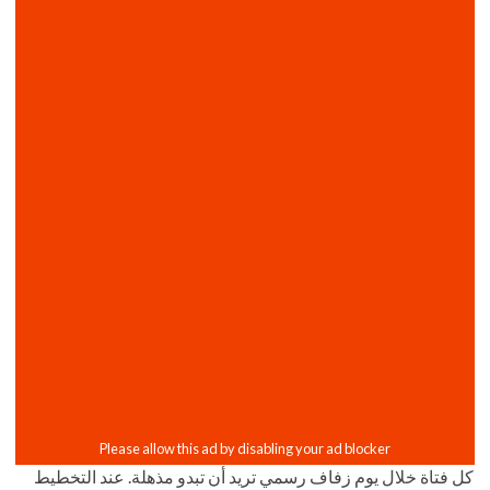
كل فتاة خلال يوم زفاف رسمي تريد أن تبدو مذهلة. عند التخطيط