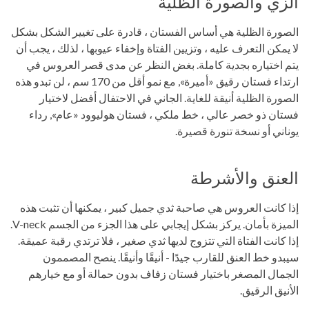
الزي والصورة الظلية
الصورة الظلية هي أساس الفستان ، قادرة على تغيير الشكل بشكل
لا يمكن التعرف عليه ، وتزيين الفتاة وإخفاء عيوبها ، لذلك ، يجب أن
يتم اختياره بجدية كاملة. بغض النظر عن مدى قصر العروس في
ارتداء فستان رقيق «أميرة», مع نمو أقل من 170 سم ، لن تبدو هذه
الصورة الظلية أنيقة للغاية. الجاني في الاحتفال أفضل لاختيار
فستان ذو خصر عالي ، خط ملكي ، فستان هوليوود «عام», رداء
يوناني أو نسخة تنورة قصيرة.
العنق والأشرطة
إذا كانت العروس هي صاحبة ثدي جميل كبير ، يمكنها أن تثبت هذه
الميزة بأمان. يركز بشكل إيجابي على هذا الجزء من الجسم V-neck.
إذا كانت الفتاة التي تتزوج لديها ثدي صغير ، فلا ترتدي رقبة عميقة.
سيبدو خط العنق للقارب جيدًا - أنيقًا وأنيقًا. ينصح المصممون
الجمال المصغر باختيار فستان زفاف بدون حمالة أو مع خيارهم
الأنيق الرقيق.