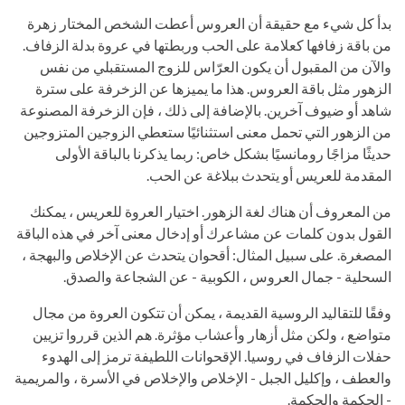
بدأ كل شيء مع حقيقة أن العروس أعطت الشخص المختار زهرة
من باقة زفافها كعلامة على الحب وربطتها في عروة بدلة الزفاف.
والآن من المقبول أن يكون العرّاس للزوج المستقبلي من نفس
الزهور مثل باقة العروس. هذا ما يميزها عن الزخرفة على سترة
شاهد أو ضيوف آخرين. بالإضافة إلى ذلك ، فإن الزخرفة المصنوعة
من الزهور التي تحمل معنى استثنائيًا ستعطي الزوجين المتزوجين
حديثًا مزاجًا رومانسيًا بشكل خاص: ربما يذكرنا بالباقة الأولى
المقدمة للعريس أو يتحدث ببلاغة عن الحب.
من المعروف أن هناك لغة الزهور. اختيار العروة للعريس ، يمكنك
القول بدون كلمات عن مشاعرك أو إدخال معنى آخر في هذه الباقة
المصغرة. على سبيل المثال: أقحوان يتحدث عن الإخلاص والبهجة ،
السحلية - جمال العروس ، الكوبية - عن الشجاعة والصدق.
وفقًا للتقاليد الروسية القديمة ، يمكن أن تتكون العروة من مجال
متواضع ، ولكن مثل أزهار وأعشاب مؤثرة. هم الذين قرروا تزيين
حفلات الزفاف في روسيا. الإقحوانات اللطيفة ترمز إلى الهدوء
والعطف ، وإكليل الجبل - الإخلاص والإخلاص في الأسرة ، والمريمية
- الحكمة والحكمة.