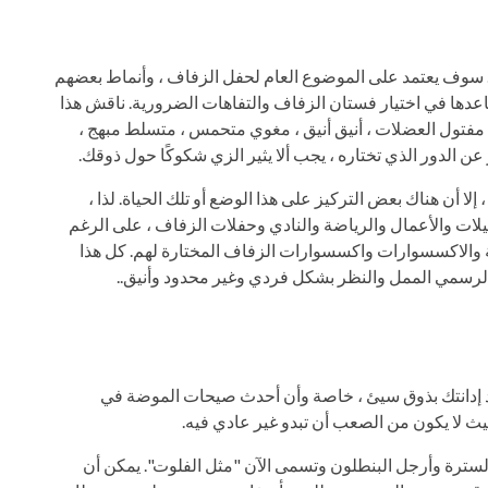
. سوف يعتمد على الموضوع العام لحفل الزفاف ، وأنماط بعضهم
اعدها في اختيار فستان الزفاف والتفاهات الضرورية. ناقش هذا
مفتول العضلات ، أنيق أنيق ، مغوي متحمس ، متسلط مبهج ،
لدور الذي تختاره ، يجب ألا يثير الزي شكوكًا حول ذوقك.
لا أن هناك بعض التركيز على هذا الوضع أو تلك الحياة. لذا ،
يلات والأعمال والرياضة والنادي وحفلات الزفاف ، على الرغم
قة والاكسسوارات واكسسوارات الزفاف المختارة لهم. كل هذا
 الرسمي الممل والنظر بشكل فردي وغير محدود وأنيق..
أحد إدانتك بذوق سيئ ، خاصة وأن أحدث صيحات الموضة في
ث لا يكون من الصعب أن تبدو غير عادي فيه.
 السترة وأرجل البنطلون وتسمى الآن "مثل الفلوت". يمكن أن