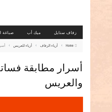
زفاف ستايل
ميك أب
صباغة ا
›
›
›
Home
أزياء الزفاف
أزياء للعريس
أسرا
أسرار مطابقة فسات
والعريس