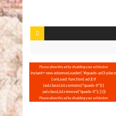
instant= new adsenseLoader( '#quads-ad3-place'
{ onLoad: function( ad ){ if
(ad.classList.contains("quads-ll")) {
ad.classList.remove("quads-ll"); } } });