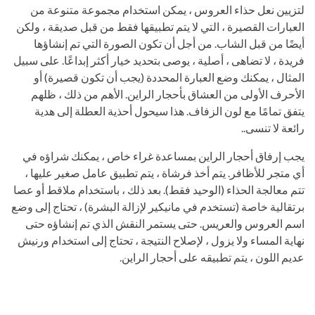
لتزيين نعل حذاء العروس ، يمكن استخدام مجموعة متنوعة من
العبارات القصيرة ، التي لا يتم تطبيقها فقط من قبل صديقة ، ولكن
أيضًا من قبل الشاب. من أجل أن تكون الصورة التي تم إنشاؤها
فريدة ، لا تضاهى ، أصلية ، يوصى بتحديد خيار أكثر إبداعًا. على سبيل
المثال ، يمكنك وضع العبارة المحددة (يجب أن تكون قصيرة) أو
الأحرف الأولى من العشاق بأحجار الراين. الأهم من ذلك ، ظلهم
يتفق تمامًا مع لون الزفاف. هذا سيحول أحذية العطلة إلى هدية
رائعة لا تنسى..
يجب إرفاق أحجار الراين بمساعدة غراء خاص ، يمكنك شراؤه في
أي متجر للأظافر. يتم أخذ فرشاة ، يتم تطبيق عامل صغير عليها ،
تتم معالجة الحذاء (الوحيد فقط). بعد ذلك ، باستخدام ملاقط أو عصا
برتقالية خاصة (تستخدم في مانيكير لإزالة البشرة) ، تحتاج إلى وضع
اسم العروس والعريس. حتى يستمر النقش الذي تم إنشاؤه حتى
نهاية المساء ولا يزول ، لإصلاح النتيجة ، تحتاج إلى استخدام ورنيش
عديم اللون ، يتم تطبيقه على أحجار الراين.