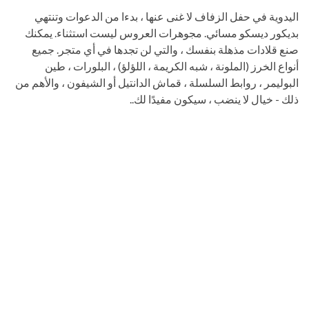
اليدوية في حفل الزفاف لا غنى عنها ، بدءا من الدعوات وتنتهي
بديكور ديسكو مسائي. مجوهرات العروس ليست استثناء. يمكنك
صنع قلادات مذهلة بنفسك ، والتي لن تجدها في أي متجر. جميع
أنواع الخرز (الملونة ، شبه الكريمة ، اللؤلؤ) ، البلورات ، طين
البوليمر ، روابط السلسلة ، قماش الدانتيل أو الشيفون ، والأهم من
ذلك - خيال لا ينضب ، سيكون مفيدًا لك..