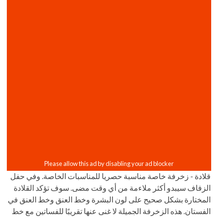
قلادة - زخرفة خاصة مناسبة حصريا للمناسبات الخاصة. وفي حفل
الزفاف سيبدو أكثر ملاءمة من أي وقت مضى. سوف تؤكد القلادة
المختارة بشكل صحيح على لون البشرة وخط العنق وخط العنق في
الفستان. هذه الزخرفة الجميلة لا غنى عنها تقريبًا للفساتين مع خط