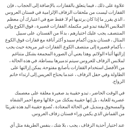
علاوة على ذلك ، فيما يتعلق بالقفازات. بالإضافة إلى الحجاب ، فإن
القفازات ليست من ملحقات الزفاف الإلزامية في فستان العروس
، الذي يقرر ما إذا كان يرتديها أم لا. فقط ضع في اعتبارك أن معظم
الملابس الأنيقة تبدو غير مكتملة. القفازات قصيرة ، فوق الكوع وإلى
المنتصف. يجب عليك اختيارهم ، بدءًا من الفستان. على سبيل
المثال ، فستان بدون أكمام سيبدو أكثر أناقة مع قفازات فوق الكوع
، بأكمام قصيرة إلى منتصف الكوع. القفازات غير مريحة حيث يجب
إزالتها أثناء الولائم. وهذا يعني أن الصورة المجمعة بشكل متناغم
لملابس الزفاف للعروس سيتم تدميرها ببساطة. في هذه الحالة ،
من الأفضل استخدام القفازات بأصابع مفتوحة. يمكن إزالتها على
الطاولة وفي حفل الزفاف ، عندما يحتاج العريس إلى ارتداء خاتم
الزواج.
في الوقت الحاضر ، تبدو حقيبة يد صغيرة معلقة على معصمك
عصرية للغاية ، بل إنها حقيبة يمكنك من خلالها وضع أحمر الشفاه
والمسحوق ومنديل. في الحالة المعتادة ، تُصنع حقيبة اليد هذه تقريبًا
من القماش الذي يكمن وراء فستان زفاف العروس.
عند اختيار أحذية الزفاف ، يجب ، بلا شك ، بنفس الطريقة مثل أي