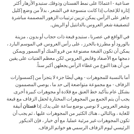
صناعية - اعتمادًا على نمط الفستان وذوقك. ستبدو الأزهار أكثر
إثارة للإعجاب إذا كانت منسوجة في الشعر ، بدلاً من وضع إكليل
جاهز على الرأس. يمكن تزيين ترتيبات الزهور المصممة مباشرة
لتصفيفة شعر العروس بالدانتيل أو الريش..
في الواقع في عصرنا ، ستبدو قبعة ذات حجاب أو بدون ، مزينة
بالورود أو مطرزة بالخرز ، على رأس العروس. في الموسم البارد ،
يمكن أن تكون القبعة مصنوعة من فرو المنك أو السمور ويمكن
دمجها مع الأصفاد وقابض العروس. لكن معظم الفتيات على يقين
من أن هذا النوع من غطاء الرأس يجعلهن أكبر سناً.
أما بالنسبة للمجوهرات - وهي أيضًا جزء لا يتجزأ من إكسسوارات
الزفاف - مع مجموعة متواضعة إلى حد ما ، يوصي المصممون
بشكل عام بتأكيد خط العنق مع قلادة أو مجوهرات كبيرة أخرى.
يجب أن يتم الجمع بين المجوهرات المختارة لحفل الزفاف مع قبعة
وشعر العروس. لا نوصي بوضع ساعة على يدك. إذا
فستان
أنيقة
للغاية ، وبالتالي ، هناك الكثير من المجوهرات عليها ، ثم يجب أن
تكون المجوهرات غير مرئية عمليا. مع أي خيار ، فإن الديكور
الرئيسي ليوم الزفاف الرسمي هو خواتم الزفاف.