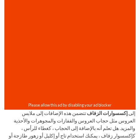
إلى
إكسسوارات الزفاف
تتضمن هذه الإضافات إلى ملابس
العروس مثل حجاب العروس والقفازات والمجوهرات والأحذية
والمزيد. هل تعلم أنه بالإضافة إلى الحجاب ، كغطاء للرأس ،
كإكسسوار زفاف ، يمكنك استخدام تاج أو إكليل أو زهور طازجة أو