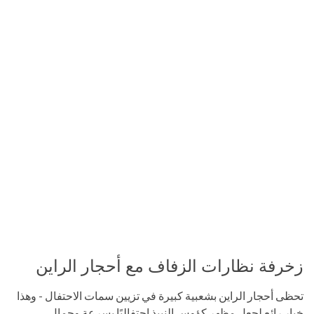
زخرفة نظارات الزفاف مع أحجار الراين
تحظى أحجار الراين بشعبية كبيرة في تزيين سمات الاحتفال - وهذا
خيار رائع لجعل مظهر كؤوس النبيذ احتفاليًا بسرعة وجمال.