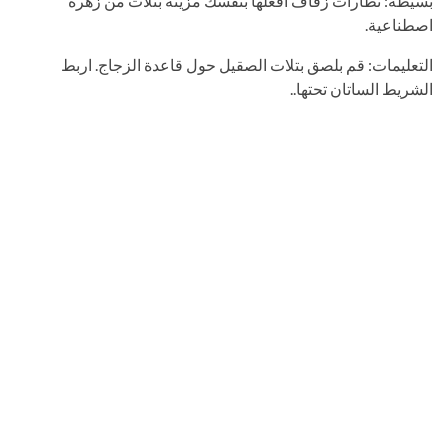
بسيطة: نظارات زفاف افعلها بنفسك مزينة بتلات من زهرة
اصطناعية.
التعليمات: قم بلصق بتلات الصقيل حول قاعدة الزجاج. اربط
الشريط الساتان تحتها..