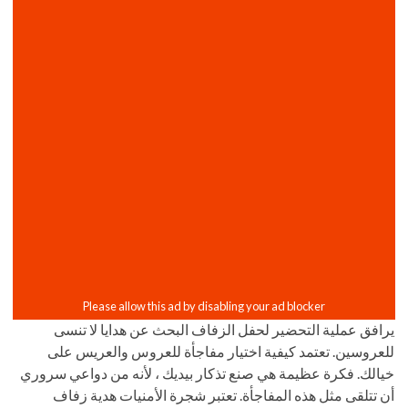
يرافق عملية التحضير لحفل الزفاف البحث عن هدايا لا تنسى
للعروسين. تعتمد كيفية اختيار مفاجأة للعروس والعريس على
خيالك. فكرة عظيمة هي صنع تذكار بيديك ، لأنه من دواعي سروري
أن تتلقى مثل هذه المفاجأة. تعتبر شجرة الأمنيات هدية زفاف