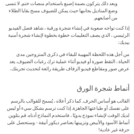
وبعد ذلك يتركون بصمة إصبع باستخدام منصات ختم. لا تنسى
وضع المناديل بجانبها حيث يمكن للضيوف مسح بقايا الطلاء
من أصابعهم.
إذا كنت تواجه صعوبة في إنشاء شجرة ورقية ، شاهد فصل الفيديو
الرئيسي ، الذي يصف التعليمات خطوة بخطوة لإنشاء شجرة أمنية
بيديك:
من أجل هذه اللحظة المهيبة للبقاء في ذكرى المتزوجين مدى
الحياة ، التقط صورة أو فيديو أثناء عملية ترك رغبات الضيوف. يعد
عرض صور ومقاطع فيديو الزفاف طريقة رائعة لتحديث تجربتك..
أنماط شجرة الورق
القالب هو أساس الحرف. كما ذكر أعلاه ، يُسمح للقوالب بالرسم
على نفسك أو طباعتها الجاهزة. إذا كنت ترسم بشكل سيء أو ليس
لديك الوقت لإنشاء نموذج يدويًا ، فاستخدم النماذج أدناه. قم بتلوين
أنماط الأسود والأبيض وتزيينها بعناصر ديكور أنيقة - وستحصل على
حرفة غير عادية!