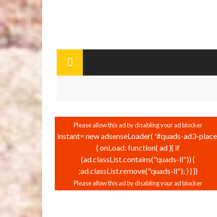
instant= new adsenseLoader( '#quads-ad3-place'
{ onLoad: function( ad ){ if
(ad.classList.contains("quads-ll")) {
ad.classList.remove("quads-ll"); } } });