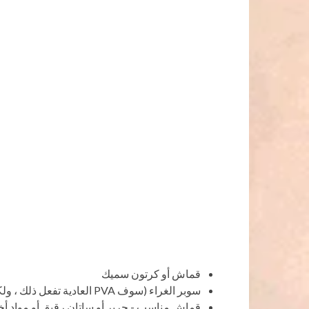
قماش أو كرتون سميك
سوبر الغراء (سوف PVA العادية تفعل ذلك ، ولكن بعد ذلك المنتج النهائي سوف تستمر أقل)
قماش مناسب - حرير أو ساتان رقيق أو مواد أ