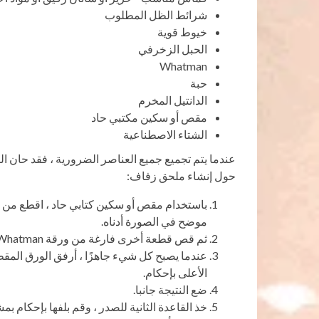
شرائط الظل المطلوب
خيوط قوية
الحبل الزخرفي
Whatman
حبة
الدانتيل المخرم
مقص أو سكين مكتبي حاد
الشتاء الاصطناعية
عندما يتم تجميع جميع العناصر الضرورية ، فقد حان 
حول إنشاء ملحق زفاف:
باستخدام مقص أو سكين كتابي حاد ، اقطع من 
موضح في الصورة أدناه.
ثم قص قطعة أخرى فارغة من ورقة Whatman. يجب أن يكون أكبر 3 ملم عند الحواف لتغطية عرض اللوحة..
عندما يصبح كل شيء جاهزًا ، أرفق الورق المق
الأعلى بإحكام.
ضع النتيجة جانبا.
خذ القاعدة الثانية للصدر ، وقم بلفها بإحكام