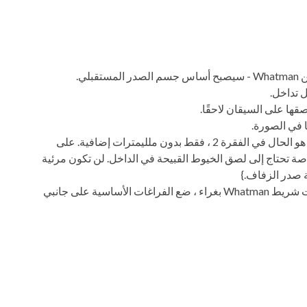
لي.
 تداخل.
قها على السيقان لاحقًا.
 في الصورة.
قم بتنفيذ ورقة أخرى من ورق Whatman ، كما هو الحال في الفقرة 2 ، فقط بدون ملليمترات إضافية. على
اصة تحتاج إلى لصق الخيوط القبيحة في الداخل. لن تكون مرئية
 صدر الزفاف.}
حان الوقت لتجميع الأجزاء معًا. قم بتليين فتحات شريط Whatman بغراء ، ضع الفراغات الأساسية على جانبي