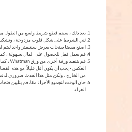
بعد ذلك ، سيتم قطع شريط واسع من الطول من Whatman - سيصبح أساس جسم الصدر المستقب
ثني الشريط على شكل قلوب مزدوجة ، وتشكيل
اصنع مقصًا بفتحات بعرض سنتيمتر واحد ليتم لص
قم بعمل قفل للحصول على المال بسهولة ، كما
العكس - يجب أن يكون أقل قليلاً. مع هذه القص
من الخارج ، ولكن مثل هذا الحدث ضروري لدقة
الغراء.