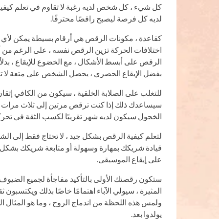
كل شيء ، كل شخص لديه رغبة لا تقاوم في تعلم كيفية 
لديه كل فرصة ليصبح راقصًا محترفًا.
كقاعدة ، مكونات الرقص هي أرقام بسيطة يمكن لأي ش
اختلافات الحركة تزين الرقص نفسه ، على الرغم من أ
الرقص على أبسط الأشكال ، مع الخضوع للإيقاع ، بدلاً 
بفضل الإيقاع الحصري ، يحصل الشخص على متعة لا 
للتغلب على الصلابة الخلقية ، سيكون من الكافي إتقا
سيساعدك ذلك إذا كنت ترقص مرتين إلى ثلاث مرات أس
الخجول سيكون لديه شهر تقريبًا لكسب الثقة في تحركا
لتعلم كيفية الرقص بشكل جيد ، لا تحتاج فقط إلى الشع
قيادة شريكك بمهارة وسهولة أو متابعة شريكك بشكل
على إيقاع الموسيقى.
ستكون رقصتك الأولى بالتأكيد مفاجأة لجميع الضيوف 
المثيرة ، سيولي الآباء اهتمامًا خاصًا بذلك ويكتسبون
ولمس هذه اللحظة من اندماج الروح ، وما هو المثال ال
يولدوا بعد.