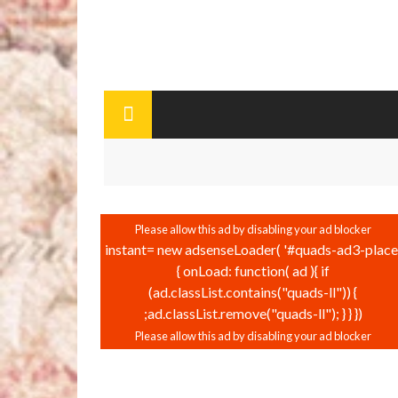
instant= new adsenseLoader( '#quads-ad3-place'
{ onLoad: function( ad ){ if
(ad.classList.contains("quads-ll")) {
ad.classList.remove("quads-ll"); } } });