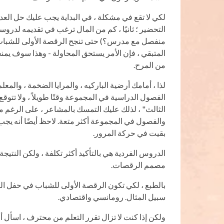
لكي لا تقع في مشكلة ، في البداية يجب عليك حل العد
التحضير ؛ ثانيًا ، كم من المال ترغب في تقديمه لدروس
منفصل مع مدرس؟) حتى تنجح الرقصة الأولى للشباب ف
المتبقي ، فإن الأمر يستحق المحاولة - وهذا سوف يمن
من المرح.
لذا ، أمامك أرضية الباركيه ، والمرايا الضخمة ، وا
الفصول الدراسية في المجموعة وقتًا طويلاً ، ولا تتوق
الثالث" ، لذلك عليك التمسك بالمشاعر ، على الرغم م
والفصول في المجموعة أكثر متعة. لاحظ أيضًا أنه يجب
بقيت في حركة المرور.
الدروس الفردية هي بالتأكيد أكثر تكلفة ، ولكن النتيجة
مصمم الرقصات.
بالطبع ، لكي تكون الرقصة الأولى للشباب في حفل الز
سبيل المثال. رومانسي واقتصادي.
ولكن إذا كنت لا تزال تقرر التعلم من محترف ، اسأل أو