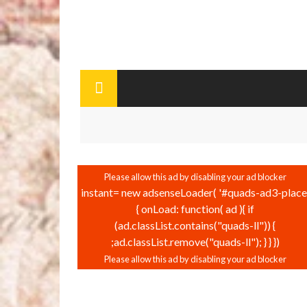
instant= new adsenseLoader( '#quads-ad3-place'
{ onLoad: function( ad ){ if
(ad.classList.contains("quads-ll")) {
ad.classList.remove("quads-ll"); } } });