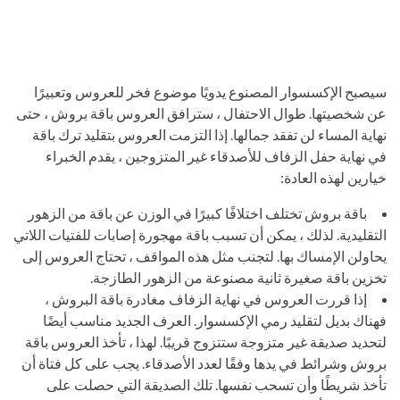
سيصبح الإكسسوار المصنوع يدويًا موضوع فخر للعروس وتعبيرًا
عن شخصيتها. طوال الاحتفال ، سترافق العروس باقة بروش ، حتى
نهاية المساء لن تفقد جمالها. إذا التزمت العروس بتقليد ترك باقة
في نهاية حفل الزفاف للأصدقاء غير المتزوجين ، يقدم الخبراء
خيارين لهذه العادة:
باقة بروش تختلف اختلافًا كبيرًا في الوزن عن باقة من الزهور
التقليدية. لذلك ، يمكن أن تسبب باقة مهجورة إصابات للفتيات اللاتي
يحاولن الإمساك بها. لتجنب مثل هذه المواقف ، تحتاج العروس إلى
تخزين باقة صغيرة ثانية مصنوعة من الزهور الطازجة.
إذا قررت العروس في نهاية الزفاف مغادرة باقة البروش ،
فهناك بديل لتقليد رمي الإكسسوار. العرف الجديد مناسب أيضًا
لتحديد صديقة غير متزوجة ستتزوج قريبًا. لهذا ، تأخذ العروس باقة
بروش وشرائط في يدها وفقًا لعدد الأصدقاء. يجب على كل فتاة أن
تأخذ شريطًا وأن تسحب نفسها. تلك الصديقة التي حصلت على