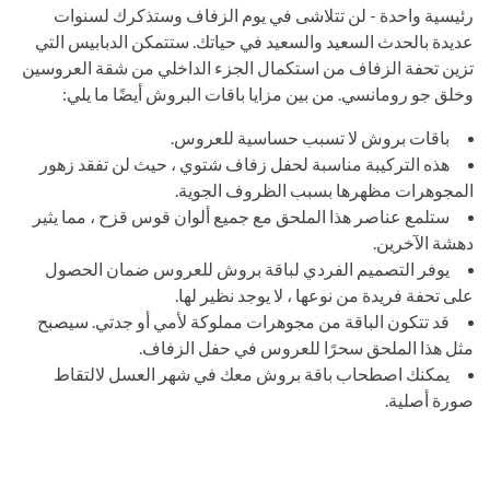
رئيسية واحدة - لن تتلاشى في يوم الزفاف وستذكرك لسنوات
عديدة بالحدث السعيد والسعيد في حياتك. ستتمكن الدبابيس التي
تزين تحفة الزفاف من استكمال الجزء الداخلي من شقة العروسين
وخلق جو رومانسي. من بين مزايا باقات البروش أيضًا ما يلي:
باقات بروش لا تسبب حساسية للعروس.
هذه التركيبة مناسبة لحفل زفاف شتوي ، حيث لن تفقد زهور
المجوهرات مظهرها بسبب الظروف الجوية.
ستلمع عناصر هذا الملحق مع جميع ألوان قوس قزح ، مما يثير
دهشة الآخرين.
يوفر التصميم الفردي لباقة بروش للعروس ضمان الحصول
على تحفة فريدة من نوعها ، لا يوجد نظير لها.
قد تتكون الباقة من مجوهرات مملوكة لأمي أو جدتي. سيصبح
مثل هذا الملحق سحرًا للعروس في حفل الزفاف.
يمكنك اصطحاب باقة بروش معك في شهر العسل لالتقاط
صورة أصلية.