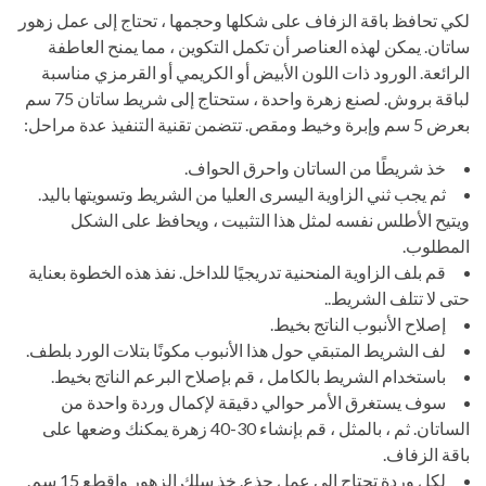
لكي تحافظ باقة الزفاف على شكلها وحجمها ، تحتاج إلى عمل زهور
ساتان. يمكن لهذه العناصر أن تكمل التكوين ، مما يمنح العاطفة
الرائعة. الورود ذات اللون الأبيض أو الكريمي أو القرمزي مناسبة
لباقة بروش. لصنع زهرة واحدة ، ستحتاج إلى شريط ساتان 75 سم
بعرض 5 سم وإبرة وخيط ومقص. تتضمن تقنية التنفيذ عدة مراحل:
خذ شريطًا من الساتان واحرق الحواف.
ثم يجب ثني الزاوية اليسرى العليا من الشريط وتسويتها باليد.
ويتيح الأطلس نفسه لمثل هذا التثبيت ، ويحافظ على الشكل
المطلوب.
قم بلف الزاوية المنحنية تدريجيًا للداخل. نفذ هذه الخطوة بعناية
حتى لا تتلف الشريط..
إصلاح الأنبوب الناتج بخيط.
لف الشريط المتبقي حول هذا الأنبوب مكونًا بتلات الورد بلطف.
باستخدام الشريط بالكامل ، قم بإصلاح البرعم الناتج بخيط.
سوف يستغرق الأمر حوالي دقيقة لإكمال وردة واحدة من
الساتان. ثم ، بالمثل ، قم بإنشاء 30-40 زهرة يمكنك وضعها على
باقة الزفاف.
لكل وردة تحتاج إلى عمل جذع. خذ سلك الزهور واقطع 15 سم.