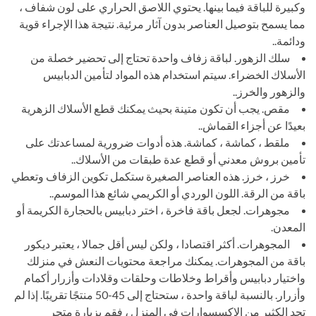
وكبيرة للباقة فيما بينها. يحتوي اللاصق الحراري على لون شفاف ،
مما يسمح بتوصيل العناصر بدون آثار مرئية. نتيجة هذا الإجراء قوية
ودائمة..
سلك الزهور. لباقة زفاف واحدة تحتاج إلى تحضير خصلة من
الأسلاك الخضراء. سيتم استخدام هذه المواد لتأمين الدبابيس
والزهور والخرز..
مقص. يجب أن تكون متينة بحيث يمكنك قطع الأسلاك الزهرية
بعيدًا عن أجزاء القماش..
ملقط ، كماشة ، كماشة. هذه أدوات ضرورية لمساعدتك على
تأمين بروش معدني أو قطع عدة طبقات من الأسلاك..
خرز ، خرز. هذه العناصر الصغيرة ستكمل تكوين الزفاف وتعطي
باقة من الرقة. اللون الوردي أو الكريمي شائع هذا الموسم..
مجوهرات. لجعل باقة فاخرة ، اختر دبابيس بالحجارة الكريمة أو
المعدن.
المجوهرات. أكثر اقتصادا ، ولكن ليس أقل جمالا ، يعتبر ديكور
باقة من المجوهرات. يمكنك مراجعة محتويات النعش في منزلك
واختيار دبابيس وأقراط وخلاطات وحلقات وقلادات وأزرار أكمام
وأزرار. بالنسبة لباقة واحدة ، ستحتاج إلى 45-50 منتجًا تقريبًا. إذا لم
تجد الكثير من الإكسسوارات في المنزل ، فقم بزيارة متجر