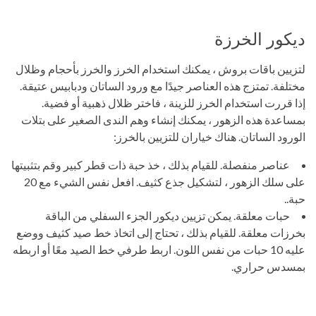
ديكور الخرزة
لتزيين باقات بروش ، يمكنك استخدام الخرز والخرز بأحجام وظلال
مختلفة. تمتزج هذه العناصر جيدًا مع ورود الساتان ودبابيس عتيقة.
إذا قررت استخدام الخرز للزينة ، فاختر ظلال ذهبية أو فضية.
بمساعدة هذه الزهور ، يمكنك إنشاء وهم الندى الصغير على بتلات
الورود الساتان. هناك خياران للتزيين بالخرز:
عناصر منفصلة. للقيام بذلك ، خذ حبة ذات قطر كبير وقم بتثبيتها
على سلك الزهور ، لتشكيل جذع كثيف. افعل نفس الشيء مع 20
حبة..
حبات معلقة. يمكن تزيين ديكور الجزء السفلي من الباقة
بخرزات معلقة. للقيام بذلك ، تحتاج إلى اتخاذ خط صيد كثيف ووضع
عليه 10 حبات من نفس اللون. اربط طرفي خط الصيد معًا أو اربطه
بمسدس حراري.