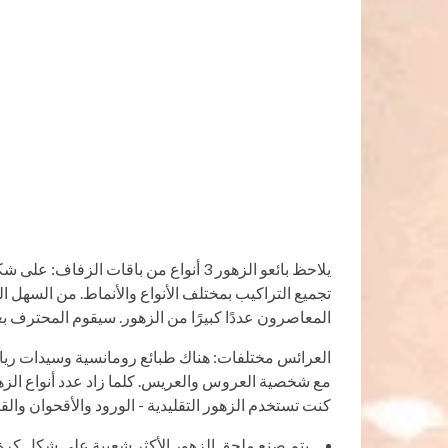
يلاحظ بائعو الزهور 3 أنواع من باقات الز
تجميع التراكيب بمختلف الأنواع والأنماط. من السهل الخل
المعاصرون عددًا كبيرًا من الزهور. سيقوم المحترف 
العرائس مختلفات: هناك طبائع رومانسية وسيدات ريا
مع شخصية العروس والعريس. كلما زاد عدد أنواع الزهور 
كنت تستخدم الزهور التقليدية - الورود والأقحوان وال
يتم صنع ملحق الزهور الأكثر شعبية على شكل كرة. 