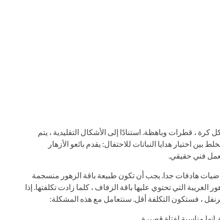
فاف: على شكل كرة ، قطرات وباهظة. استنادًا إلى الأشكال التقليدية ، يتم
ط بين اختيار هدايا النباتات للاحتفال: يقدم بائعو الأزهار
بعمل فني حقيقي.
ضيات هادفات جدا. يجب أن تكون طبيعة باقة الزهور منسجمة
الغريبة التي تحتوي عليها باقة الزفاف ، كلما زادت تكلفتها. إذا
قرنفل ، فستكون التكلفة أقل. سنتعامل مع هذه المشكلة:
انها مناسبة لفتاة قصيرة.