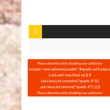
instant= new adsenseLoader( '#quads-ad3-place'
{ onLoad: function( ad ){ if
(ad.classList.contains("quads-ll")) {
ad.classList.remove("quads-ll"); } } });