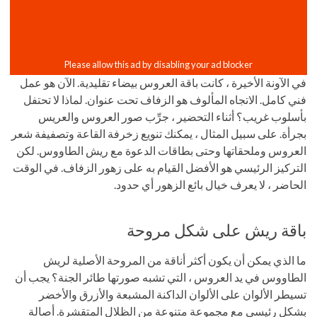
في الآونة الأخيرة ، كانت باقة العروس بيضاء تقليدية. الآن هو عمل
فني كامل. الاتجاه المألوف هو الزفاف تحت عنوان. لماذا لا تحتفل
بأسلوب غريب؟ أثناء التحضير ، جرِّب صور العروس والعريس
بجرأة. على سبيل المثال ، يمكنك تنويع زخرفة القاعة وتصفيفة شعر
العروس وملحقاتها وحتى بطاقات الدعوة مع ريش الطاووس. لكن
التركيز الرئيسي هو الأفضل القيام به على زهور الزفاف. في الوقت
الحاضر ، لا يعرف خيال بائع الزهور أي حدود.
باقة ريش على شكل مروحة
ما الذي يمكن أن يكون أكثر أناقة من المروحة الأصلية لريش
الطاووس في يد العروس ، التي تشبه صورتها طائر الجنة؟ يجب أن
تسيطر الألوان على الألوان الداكنة المشبعة والأزرق والأخضر
بشكل رئيسي مع مجموعة متنوعة من الظلال المتقشرة. أصالة