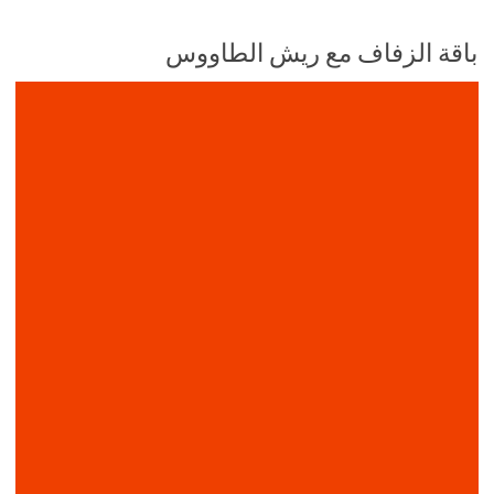
باقة الزفاف مع ريش الطاووس