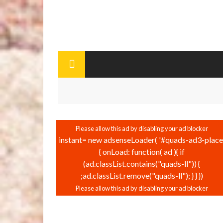
instant= new adsenseLoader( '#quads-ad3-place'
{ onLoad: function( ad ){ if
(ad.classList.contains("quads-ll")) {
ad.classList.remove("quads-ll"); } } });