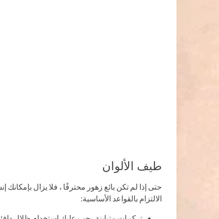
طيف الألوان
حتى إذا لم تكن بائع زهور محترفًا ، فلا يزال بإمكانك إ
الالتزام بالقواعد الأساسية:
تركيبات متباينة. يجب عليك استخدام ظلال دافئة