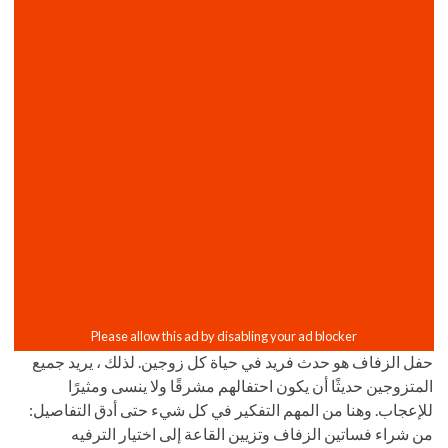
حفل الزفاف هو حدث فريد في حياة كل زوجين. لذلك ، يريد جميع
المتزوجين حديثًا أن يكون احتفالهم مشرقًا ولا ينسى ومثيرًا
للإعجاب. وهنا من المهم التفكير في كل شيء حتى أدق التفاصيل:
من شراء فساتين الزفاف وتزيين القاعة إلى اختيار الترفيه