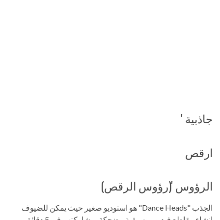
جاذبية '
ارقص
الرؤوس '(رؤوس الرقص)
الجذب "Dance Heads" هو استوديو صغير حيث يمكن للضيوف
إنشاء مقاطع فيديو موسيقية مضحكة بمشاركتهم في 5 دقائق