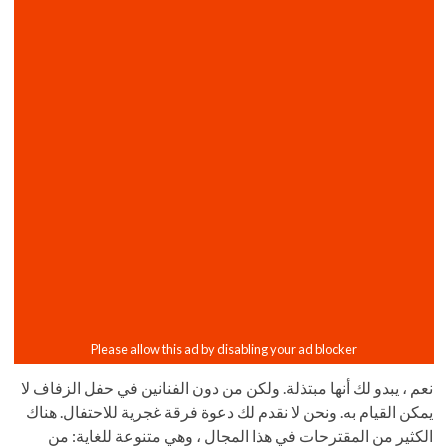
نعم ، يبدو لك أنها مبتذلة. ولكن من دون الفنانين في حفل الزفاف لا
يمكن القيام به. ونحن لا نقدم لك دعوة فرقة غجرية للاحتفال. هناك
الكثير من المقترحات في هذا المجال ، وهي متنوعة للغاية: من