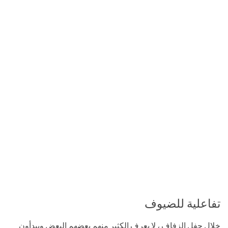
تفاعلية للضيوف
خلال حفل الزفاف ، لا يعرف الكثير منهم بعضهم البعض ويبدأون