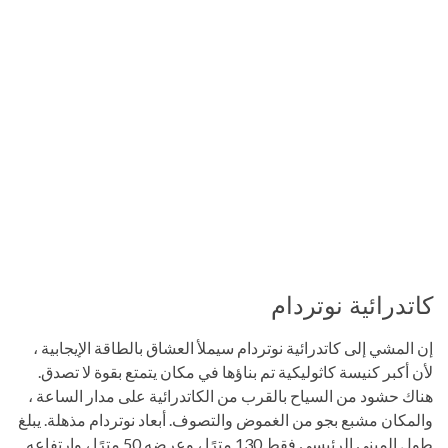
كاتدرائية نوتردام
إن المشي إلى كاتدرائية نوتردام سيملأ العشاق بالطاقة الإيجابية ،
لأن أكبر كنيسة كاثوليكية تم بناؤها في مكان يتمتع بقوة لا تصدق.
هناك حشود من السياح بالقرب من الكاتدرائية على مدار الساعة ،
والمكان مشبع بجو من الغموض والتصوف. أبعاد نوتردام مذهلة. يبلغ
طول المبنى الرئيسي فقط 130 مترًا ، وعرضه 50 مترًا ، وارتفاعه