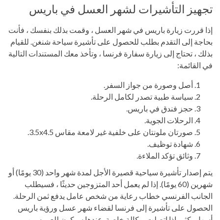
تجهيز التأشيرات لشهر العسل في باريس
إذا قررت زيارة باريس في شهر العسل ، وقمت بذلك بنفسك ، فأنت
بحاجة إلى التقدم بطلب للحصول على تأشيرة سياحة شنغن. للقيام
بذلك ، تحتاج إلى زيارة سفارة فرنسا ، وتأخذ معك المستندات التالية
في القائمة:
أصل وصورة من جواز السفر.
سياسة طبية تصدر لكامل الرحلة.
حجز فندق في باريس.
الرحلات الجوية.
صورتان ملونتان على خلفية غير لامعة مقاس 3.5x4.5.
شهادة توظيف.
وثائق تؤكد الملاءة.
يتم إصدار تأشيرة سياحية قصيرة الأجل لمدة شهر واحد (30 يومًا) أو
شهرين (60 يومًا). إذا لم يعمل أحد المتزوجين حديثًا ، فسيطلب
الجانب الفرنسي خطاب رعاية من شخص عامل يدفع ثمن الرحلة.
الحصول على تأشيرة إلى فرنسا لقضاء شهر عسل ورؤية باريس
أسهل بكثير إذا اتصلت بوكالة خاصة. عندها سيكون للعروسين