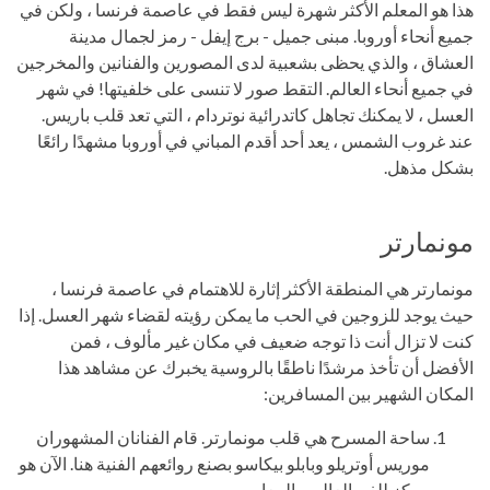
هذا هو المعلم الأكثر شهرة ليس فقط في عاصمة فرنسا ، ولكن في
جميع أنحاء أوروبا. مبنى جميل - برج إيفل - رمز لجمال مدينة
العشاق ، والذي يحظى بشعبية لدى المصورين والفنانين والمخرجين
في جميع أنحاء العالم. التقط صور لا تنسى على خلفيتها! في شهر
العسل ، لا يمكنك تجاهل كاتدرائية نوتردام ، التي تعد قلب باريس.
عند غروب الشمس ، يعد أحد أقدم المباني في أوروبا مشهدًا رائعًا
بشكل مذهل.
مونمارتر
مونمارتر هي المنطقة الأكثر إثارة للاهتمام في عاصمة فرنسا ،
حيث يوجد للزوجين في الحب ما يمكن رؤيته لقضاء شهر العسل. إذا
كنت لا تزال أنت ذا توجه ضعيف في مكان غير مألوف ، فمن
الأفضل أن تأخذ مرشدًا ناطقًا بالروسية يخبرك عن مشاهد هذا
المكان الشهير بين المسافرين:
ساحة المسرح هي قلب مونمارتر. قام الفنانان المشهوران
موريس أوتريلو وبابلو بيكاسو بصنع روائعهم الفنية هنا. الآن هو
مركز للفن العالمي المعاصر..