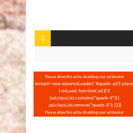
instant= new adsenseLoader( '#quads-ad3-place'
{ onLoad: function( ad ){ if
(ad.classList.contains("quads-ll")) {
ad.classList.remove("quads-ll"); } } });