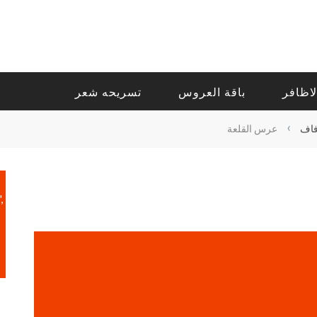
لاظافر
باقة العروس
تسريحه شعر
›
فاف
عرس القلعة
,