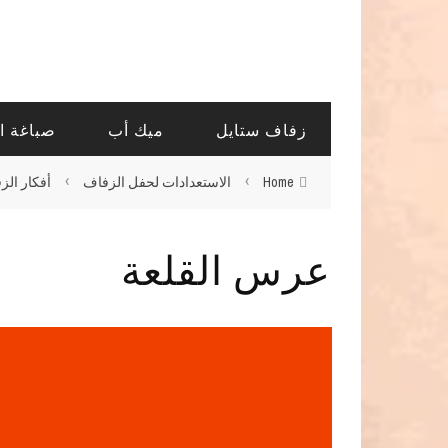
زفاف ستايل
ميك أب
صباغة ا
›
›
Home
الاستعدادات لحفل الزفاف
أفكار الز
عرس القلعة