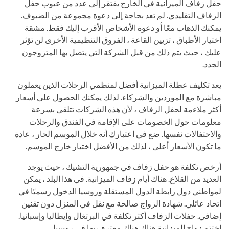
حفل زفاف الميزانية في الخارج يفتقر إلى عدد من عيوب حفل
الزفاف التقليدي. لم تعد بحاجة إلى دعوة مجموعة من الضيوف.
يمكنك الذهاب معًا أو دعوة الأشخاص الأقرب إليك فقط. مشقة
اختيار الأطباق ، تزيين القاعة ، الفروق التنظيمية الأخرى لن تؤثر
عليك ، حيث يتم ذلك من قبل الشركة التي يتصل بها المتزوجون
الجدد.
يعد تكليف عطلة الميزانية أفضل لمنظمي الرحلات الذين يعملون
مباشرة مع الموردين والشركاء. لذلك يمكنك الحصول على أسعار
أكثر ملاءمة لحفل الزفاف ، لأن هذه الشركات تتلقى بسرعة
معلومات حول الخصومات على الإقامة في الفندق والرحلات
والاحتفالات نفسها. ضع في اعتبارك أنه خلال الموسم الحار ، عادة
ما تكون الأسعار أعلى ، لذلك من الأفضل اختيار خارج الموسم.
أرخص تكلفة هو حفل زفاف في جمهورية التشيك ، حيث يوجد
العديد من القلاع. هناك أيام زفاف الميزانية. في هذا البلد ، يمكن
لمواطني دول رابطة الدول المستقلة وروسيا الدخول رسميًا في
اتحاد عائلي. شهادة الزواج صالحة مع نقل في المنزل دون تقنين
إضافي. حفلات الزفاف أكثر تكلفة في البرتغال وإيطاليا وإسبانيا.
اختتم زواج الميزانية هناك هناك معترف بها في روسيا.