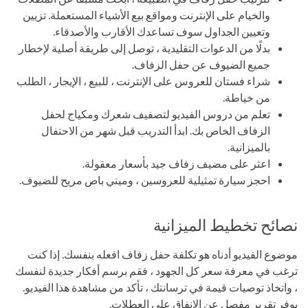
والخيام على الإنترنت ومواقع بيع الأشياء المستعملة. تزيين
وتعيين الجداول سوف تساعدك الأقارب والأصدقاء.
بدلًا من الدعوات التقليدية ، توصل إلى طريقة أصلية لإخطار
جميع الضيوف عن حفل الزفاف.
شراء فستان للعروس على الإنترنت ، للبيع ، الإيجار ، الطلب
من خياطة.
تعلم من دروس الفيديو لتصفيف شعرك ومكياج لحفل
الزفاف الخاص بك. ابدأ التدريب قبل شهر من الاحتفال
بالميزانية.
اعثر على مضيف زفاف جيد بأسعار معقولة.
احجز سيارة تمثيلية للعروسين ، وميني باص مريح للضيوف.
نصائح تخطيط الميزانية
موضوع الفيديو أدناه هو تكلفة حفل زفاف افعله بنفسك. إذا كنت
ترغب في معرفة سعر كل الجهود ، فقم برسم أفكار جديدة لنفسك
، واتخاذ توصيات قيمة في ترسانتك ، تأكد من مشاهدة هذا الفيديو.
يوفر تقرير مفصل عن الإنفاق على العطلات.