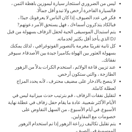
ليس من الضروري استئجار سيارة ليموزين باهظة الثمن ،
فالسيارة الفاخرة أرخص ولا تبدو أقل جمالًا.
فكر في عدد الضيوف. إذا كان الناس لا يعرفونك جيدًا ،
فبالكاد يتذكرون أسماءك ، فهل يستحق الأمر دعوتهم?
يتم استبدال الموسيقى الحية لحفل الزفاف بسهولة من قبل
DJ الذي يأخذ أقل بكثير لخدماته.
كل ثانية تقريبًا مغرمة بالتصوير الفوتوغرافي ، لذلك يمكنك
بسهولة العثور بين الهواة بكاميرا جيدة بين الأصدقاء. سيوفر
نفقاتك..
عند تزيين قاعة الولائم ، استخدم الكرات بدلاً من الزهور
الطازجة ، والتي ستكون أرخص.
لا ينصح بالادخار على مضيف محترف ، لأنه يحدد المزاج
لعطلة كاملة.
لتقليل نفقات الزفاف ، قم بترتيب حدث ميزانية ليس في
الأيام الأكثر شعبية. عادة ما يقام حفل زفاف في عطلة نهاية
الأسبوع. في أيام الأسبوع ، من السهل التفاوض على
خصومات مع المقاولين..
يتم تقليل تكاليف زراعة الزهور إذا تم استخدام الزهور
الموسمية في الصيف.