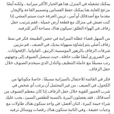
يمكنك تشغيله في المنزل. هذا هو الخيار الأكثر ميزانية ، ولكنه أيضًا
مزعج للغاية. هنا يمكنك حفظ الفساتين وتصميم القاعة والإيجار.
مقدما مع أصدقائك أو أمي ، تزيين الغرفة حيث سيتم المشي. إذا
كنت تعيش في منزلك مع قطعة أرض جميلة ، فقم بترتيب حفل
زفاف في الهواء الطلق: سيكون هناك مساحة أكبر للترفيه.
من السهل قضاء عطلة الميزانية في حضن الطبيعة. فكر في نمط
زفاف أصلي يتم إنشاؤه بسهولة بيديك. في الصيف ، قم بتزيين
شرفات الزفاف بالزهور الموسمية: الزنبق ، الفاوانيا ، الإقحوانات.
من الضروري أيضًا طلب حافلة ، حيث سيصل الضيوف إلى وجهتهم.
رتب مسبقًا مع عاملة التنظيف والنادل الذي سيخدم الضيوف خلال
حفل الزفاف.
فكر في القائمة للاحتفال بالميزانية مسبقًا ، خاصةً مكوناتها من
الكحول. في الصيف ، من غير المحتمل أن يرغب أي شخص في
شرب الخمور القوية خلال حفل الزفاف. إذا كان معظم الضيوف من
أصدقائك ، فقد يفضلون البيرة. بالنسبة للطقس السيئ ، يجب عليك
شراء خيمة كبيرة ، اثنان أفضل: في واحد ستكون هناك طاولات مع
وجبات خفيفة ، وفي الثانية ستكون هناك رقصات ووسائل ترفيه