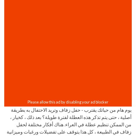
يوم هام من حياتك يقترب - حفل زفاف وتريد الاحتفال به بطريقة
أصلية ، حتى يتم تذكر هذه العطلة لفترة طويلة؟ بعد ذلك ، كخيار ،
من الممكن تنظيم عطلة في العراء. هناك أفكار مختلفة لحفل
زفاف في الطبيعة ، كل هذا يتوقف على تفضيلات ورغبات وميزانية