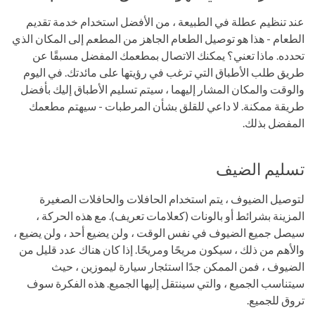
عند تنظيم عطلة في الطبيعة ، من الأفضل استخدام خدمة تقديم
الطعام - هذا هو توصيل الطعام الجاهز من المطعم إلى المكان الذي
تحدده. ماذا تعني؟ يمكنك الاتصال بمطعمك المفضل مسبقًا عن
طريق طلب الأطباق التي ترغب في رؤيتها على مائدتك. في اليوم
والوقت والمكان المشار إليهما ، سيتم تسليم الأطباق إليك بأفضل
طريقة ممكنة. لا داعي للقلق بشأن المرطبات - سيهتم مطعمك
المفضل بذلك.
تسليم الضيف
لتوصيل الضيوف ، يتم استخدام الحافلات والحافلات الصغيرة
المزينة بشرائط أو بالونات (كعلامات تعريف). مع هذه الحركة ،
سيصل جميع الضيوف في نفس الوقت ، ولن يضيع أحد ، ولن يضيع ،
والأهم من ذلك ، سيكون مريحًا ومريحًا. إذا كان هناك عدد قليل من
الضيوف ، فمن الممكن جدًا استئجار سيارة ليموزين ، حيث
سيتناسب الجميع ، والتي سينتقل إليها الجميع. هذه الفكرة سوف
تروق للجميع.