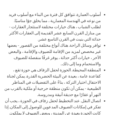
أسلوب العمارة. تتوافق كل فترة من البناء مع أسلوب فريد
من نوعه في الهندسة المعمارية ، مما يخلق جوًا مناسبًا.
لطلب الشباب ، هناك خيارات مختلفة لاستئجار العقارات -
من منازل القرن السابع عشر القديمة إلى العقارات الأكثر
حداثة التي بنيت في القرن التاسع عشر.
توافر وسائل الراحة. هناك أنواع مختلفة من القصور - بعضها
غير مخصص لمزيد من الإقامة للضيوف والإقامة ، والبعض
الآخر ، خيارات أكثر حداثة ، يوفر غرفًا منفصلة للضيوف
والاستحمام وما إلى ذلك..
المنطقة المحيطة. الحوزة لحفل الزفاف هي حوزة تقع ،
كقاعدة عامة ، بعيدة عن البيئة الحضرية القذرة. يمكن لجناة
الاحتفال اختيار التركة ، بناءً على التفضيلات في المناظر
الطبيعية - يمكن أن تكون منطقة حرجية أو ملكية بالقرب من
النهر أو عقارًا مع حديقة أنيقة ومدروسة.
اتصال النقل. عند التخطيط لحفل زفاف في الحوزة ، يجب أن
تفكر في إمكانات الضيوف المدعوين للوصول إلى المكان. إذا
كانت الحوزة بعيدة عن المدينة ، وبعض الضيوف لا يملكون