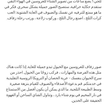
ثلجي؟ بضع ساعات من تصوير الشتاء للعروسين في الهواء النقي
ستقدم حكاية خرافية. ستصبح الصور جميلة بشكل سحري. فكر في
ما هو ممتع للترفيه عن نفسك والضيوف في الغابة الشتوية: العب
كرات الثلج ، اصنع رجال الثلج ، وركوب زلاجة ، ورتب رحلة زفاف.
صور زفاف للعروسين مع الخيول تبدو جميلة للغاية. إذا كانت هناك
مثل هذه الفرصة والمهارات ، فركب زوجًا من الخيول. احذر من
سرج الحيوان بنفسك - عربة الحصان أو الترويكا الروسية التقليدية
في خدمتكم. قم بدعوة الأصدقاء والضيوف للقيام بنزهة صغيرة
وسط الطبيعة الثلجية. ما الذي يمكن أن يكون أفضل من الاستمتاع
في نار المخيم في يوم شتاء بارد ، وتناول الشاي الساخن أو القهوة
الخفيفة على الخدين.