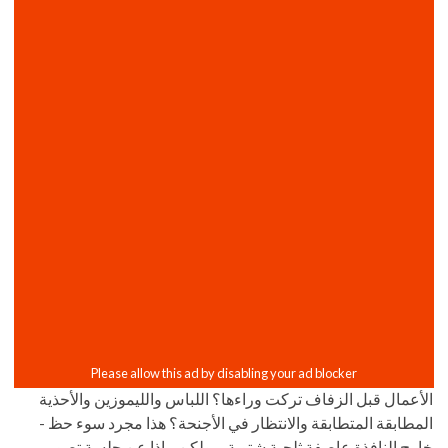
الأعمال قبل الزفاف تركت وراءها؟ اللباس والليموزين والأحذية
المطابقة المتطابقة والانتظار في الأجنحة؟ هذا مجرد سوء حظ -
خارج النافذة عاصفة ثلجية شتوية ... ولكن ماذا عن جلسة تصوير