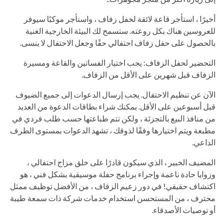
أخيرًا ، استأجر قاعة لائقة لحفل زفاف ، واستأجر موكبًا سيوفر
للعروسين هناك بكل روعته. ستسمح لك البيئة الخارجية الغنية
بالحصول على حفل زفاف احتفالي حقًا وجعل الاحتفال لا ينسى.
التحضير لحفل الزفاف: يجب اختيار الفساتين والقاعة ومسيرة
الزفاف قبل شهرين على الأقل من الزفاف.
الآن عن تنظيم الاحتفال. يجب إرسال الدعوات إلى جميع الضيوف
قبل أسبوعين على الأقل. يمكنك شراء بطاقات الدعوة من العديد
من منافذ البيع بالتجزئة ، ولكن تتم طباعتها حسب طلب فردي في
مطبعة ويتم اختيارها وفقًا لذوقك ، تشهد الدعوات بمستوى الطرف
الداعي.
المضيف الخبير ، الذي سيكون قادرًا على خلق مزاج احتفالي ،
وزوايا حادة ناعمة وإجراء برنامج حفلة موسيقية بشكل فني ، هو
اكتشاف حقيقي! في دور زعيم الزفاف ، من الأفضل توظيف ممثل
محترف ، من المستحسن استخدام خدمات شركة ذات سمعة طيبة
أو توصيات الأصدقاء.