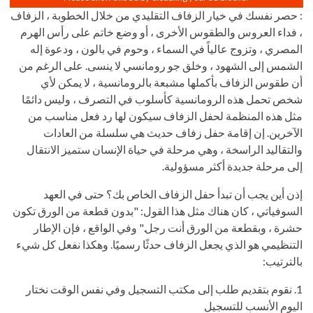
: حصر نفسك في خيار الزفاف التقليدي من خلال الخطوبة ، الزفاف
، فداء العروس والطقوس الأخرى ، أو وضع خاتم على رأس الهرم
المصري ، وتزوج عالياً في السماء ، وحوم في بالون ، ودعوة إله
الشمس إلى الشهود ، وخلق جو رومانسي لا ينسى. على الرغم من
أن طقوس الزفاف بأكملها مشبعة بالرومانسية ، لا يمكن لأي
شخص تحمل هذه الرومانسية كأسلوب في التصرف ، وليس دائمًا
مثل هذه المنظمة لحفل الزفاف سيكون لها رد فعل مناسب من
الآخرين. إن إقامة حفل زفاف حديث هي سلسلة من العادات
والتقاليد الراسخة ، وهي مرحلة في حياة الإنسان ستميز الانتقال
إلى مرحلة جديدة أكثر مسؤولية.
إذن أين يجب أن تبدأ حفل الزفاف الخاص بك؟ حتى في العهد
السوفياتي ، كان هناك مثل هذا القول: "بدون قطعة من الورق تكون
حشرة ، وبقطعة من الورق أنت رجل." وفي الواقع ، فإن الإطار
التنظيمي هو الذي يجعل الزفاف حدثًا رسميًا. وهكذا نفعل كل شيء
بالترتيب:
1. نقوم بتقديم طلب إلى مكتب التسجيل وفي نفس الوقت نختار
اليوم الأنسب للتسجيل