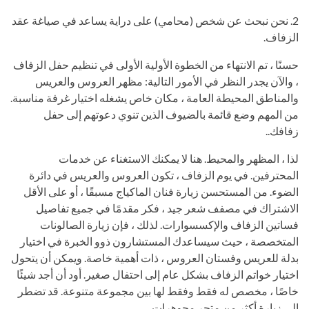
2. نحن نبحث عن شخص (محامي) على دراية يساعد في صياغة عقد
الزفاف.
حسنًا ، تم الانتهاء من الخطوة الأولية الأولى في تنظيم حفل الزفاف
، والآن يجدر النظر في الأمور التالية: مظهر العروس والعريس
والمناطق المحيطة العامة ، مكان خاص يشغله اختيار غرفة مناسبة.
من المهم وضع قائمة بالضيوف الذين تنوي دعوتهم إلى حفل
زفافك..
لذا ، المظهر والمحيط. هنا لا يمكنك الاستغناء عن خدمات
المحترفين. في يوم الزفاف ، تكون العروس والعريس في دائرة
الضوء. من المستحسن زيارة فنان الماكياج مسبقًا ، أو على الأقل
الاشتراك في مصفف شعر جيد ، فكر مقدمًا في جميع تفاصيل
فساتين الزفاف والإكسسوارات. لذلك ، فإن زيارة الصالونات
المتخصصة ، حيث سيساعدك المستشارون ذوو الخبرة في اختيار
بدلة للعريس وفستان العروس ، ذات أهمية خاصة. ويمكن أن يتحول
اختيار خواتم الزفاف بشكل عام إلى احتفال صغير. أود أن أجد شيئًا
خاصًا ، مخصص له فقط وفقط لها بين مجموعة متنوعة. قد تضطر
إلى زيارة أكثر من متجر مجوهرات..