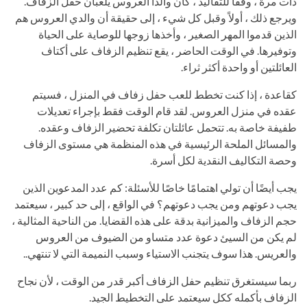
ذات مرة ، وفقًا للتقاليد ، كان والدا العروس يلعبان حفل الزفاف.
ويرجع ذلك ، أولاً وقبل كل شيء ، إلى حقيقة أن والدي العروس هم
الذين قدموا المهر الصغير ، وأخذها زوجها للوصاية على الحياة
وتوفيرها. في الوقت الحاضر ، يقع تنظيم الزفاف على أكتاف
العائلتين أو واحدة أكثر ثراء.
كقاعدة ، إذا كنت تخطط للعب حفل زفاف في المنزل ، فسيتم
عقده في منزل العروس. لقد قام الوقت فقط بإجراء تعديلات
طفيفة خاصة به. تتحمل عائلتان تكلفة تحضير الزفاف وعقده.
والمسائل الملحة الرئيسية في هذه المنظمة هي مستوى الزفاف
وحصة التكاليف النقدية لكل أسرة.
يجب أيضًا أن تولي اهتمامًا خاصًا للأسئلة: كم عدد المدعوين الذين
يجب دعوتهم ومن يجب دعوتهم؟ في الواقع ، إلى حد كبير ، سيعتمد
حجم الزفاف والميزانية بدقة على هذه القضايا. من الناحية المثالية ،
لم يكن من السيئ دعوة عدد متساو من الضيوف من العروس
والعريس. هذا سوف يتجنب الاستياء وسبب النميمة التي لا تنتهي..
ربما سيستغرق تنظيم حفل الزفاف أكبر قدر من الوقت ، لأن نجاح
الزفاف بأكمله ككل سيعتمد على التخطيط الجيد.