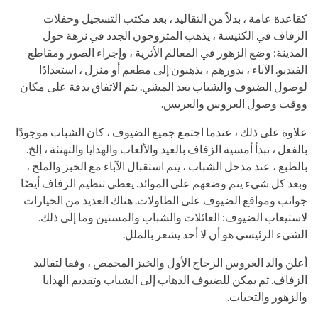
كقاعدة عامة ، بدلاً من التقاليد ، بعد مكتب التسجيل وحفلات
الزفاف في الكنيسة ، يذهب المتزوجون الجدد في نزهة حول
المدينة: وضع الزهور في المعالم الأثرية ، وإجراء الصور ومقاطع
الفيديو. الآباء ، بدورهم ، يذهبون إلى مطعم أو منزل ، استعدادًا
لوصول الضيوف والشباب بعد المشي. يتم الاتفاق بدقة على مكان
ووقت وصول العروس والعريس.
علاوة على ذلك ، عندما اجتمع جميع الضيوف ، كان الشباب موجودًا
بالفعل ، تبدأ أمسية الزفاف بالعيد والألعاب والهدايا والتهنئة ، إلخ.
بالطبع ، عند مدخل الشباب ، يتم استقبال الآباء مع الخبز والملح ،
وبعد كل شيء يتم وضعهم على الموائد. يغطي تنظيم الزفاف أيضًا
جوانب ومواقع الضيوف على الطاولات. هناك العديد من الخيارات
لاستيعاب الضيوف: العائلات والشباب والمسنين وما إلى ذلك.
الشيء الرئيسي هو أن لا أحد يشعر بالملل.
أعلن والد العروس الزجاج الأول والخبز المحمص ، وفقا لتقاليد
الزفاف. ثم يمكن للضيوف الذهاب إلى الشباب وتقديم الهدايا
والزهور والتحيات.