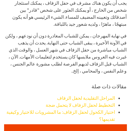
يجب أن يكون هناك مشرف في حفل الزفاف ، يمكنك استئجار
شخص من الخارج ، أو يمكنك العثور على شخص "قادر" بين
أصدقائك وتعيينه المضيف للمساء. الشيء الرئيسي هو أنه يكون
مبتهجًا ، ماهرًا ، ولديه شعور جيد باللباقة.
في نهاية المهرجان ، يمكن للشباب المغادرة دون أن نودعهم ، ولكن
في الآونة الأخيرة ، يبقى الشباب حتى النهاية. يحدث أن يذهب
الشباب مباشرة من حفل الزفاف في شهر العسل ، والوقت الذي
غيرت فيه العروس ملابسها كان يستخدم لتعليمات الأمهات. الآن ،
الشباب قبل الزفاف لديهم الفرصة لطلب مشورة عالم الجنس ،
وعلم النفس ، والمحامي ، إلخ..
مقالات ذات صلة
المراحل التقليدية لحفل الزفاف
التخطيط لحفل الزفاف لا يتحمل ضجة
اختيار الكحول لحفل الزفاف: ما المشروبات للاختيار وكيفية
تقديمها؟