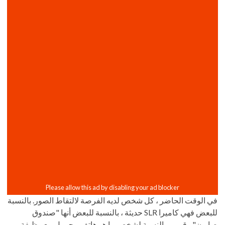
في الوقت الحاضر ، كل شخص لديه الفرصة لالتقاط الصور. بالنسبة
للبعض فهي كاميرا SLR حديثة ، بالنسبة للبعض أنها "صندوق
صابون" رقمي ، بالنسبة لشخص ما هو هاتف محمول مع وظيفة