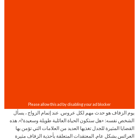
يوم الزفاف هو حدث مهم لكل عروس. عند إتمام الزواج ، يسأل
الشخص نفسه: «هل ستكون الحياة العائلية طويلة وسعيدة?». هذه
القضايا المثيرة للجدل تغذيها العديد من العلامات التي تؤمن بها
العرائس بشكل عام. المعتقدات المتعلقة بأحذية الزفاف مثيرة