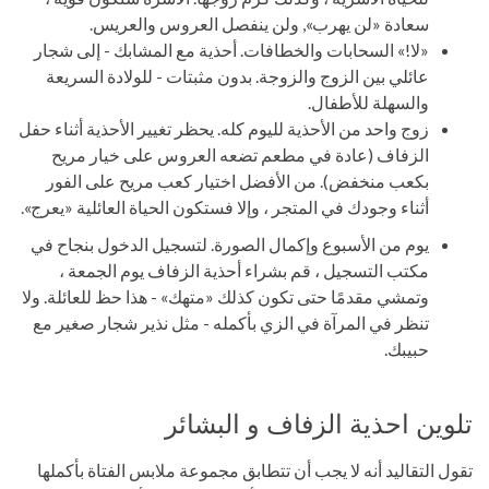
سعادة «لن يهرب», ولن ينفصل العروس والعريس.
«لا!» السحابات والخطافات. أحذية مع المشابك - إلى شجار
عائلي بين الزوج والزوجة. بدون مثبتات - للولادة السريعة
والسهلة للأطفال.
زوج واحد من الأحذية لليوم كله. يحظر تغيير الأحذية أثناء حفل
الزفاف (عادة في مطعم تضعه العروس على خيار مريح
بكعب منخفض). من الأفضل اختيار كعب مريح على الفور
أثناء وجودك في المتجر ، وإلا فستكون الحياة العائلية «يعرج».
يوم من الأسبوع وإكمال الصورة. لتسجيل الدخول بنجاح في
مكتب التسجيل ، قم بشراء أحذية الزفاف يوم الجمعة ،
وتمشي مقدمًا حتى تكون كذلك «متهك» - هذا حظ للعائلة. ولا
تنظر في المرآة في الزي بأكمله - مثل نذير شجار صغير مع
حبيبك.
تلوين احذية الزفاف و البشائر
تقول التقاليد أنه لا يجب أن تتطابق مجموعة ملابس الفتاة بأكملها