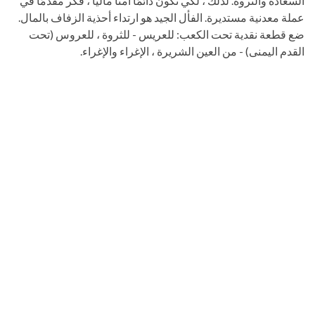
السعادة والثروة. لذلك ، لكي تكون دائمًا آمنًا ماليًا ، فكر مقدمًا في
عملة معدنية مستديرة. الفأل الجيد هو ارتداء أحذية الزفاف بالمال.
ضع قطعة نقدية تحت الكعب: للعريس - للثروة ، للعروس (تحت
القدم اليمنى) - من العين الشريرة ، الإغراء والإغراء.