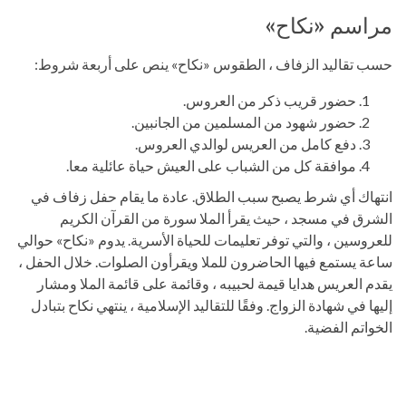
مراسم «نكاح»
حسب تقاليد الزفاف ، الطقوس «نكاح» ينص على أربعة شروط:
حضور قريب ذكر من العروس.
حضور شهود من المسلمين من الجانبين.
دفع كامل من العريس لوالدي العروس.
موافقة كل من الشباب على العيش حياة عائلية معا.
انتهاك أي شرط يصبح سبب الطلاق. عادة ما يقام حفل زفاف في
الشرق في مسجد ، حيث يقرأ الملا سورة من القرآن الكريم
للعروسين ، والتي توفر تعليمات للحياة الأسرية. يدوم «نكاح» حوالي
ساعة يستمع فيها الحاضرون للملا ويقرأون الصلوات. خلال الحفل ،
يقدم العريس هدايا قيمة لحبيبه ، وقائمة على قائمة الملا ومشار
إليها في شهادة الزواج. وفقًا للتقاليد الإسلامية ، ينتهي نكاح بتبادل
الخواتم الفضية.