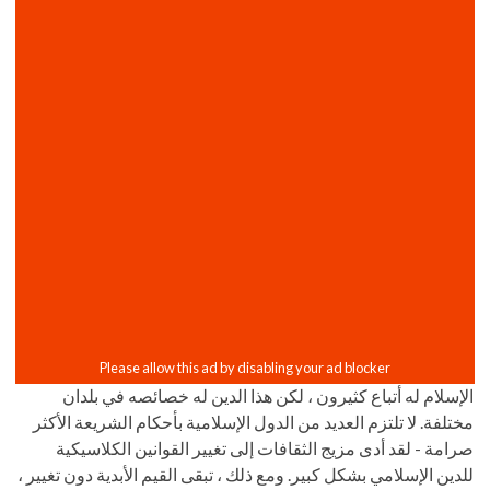
الإسلام له أتباع كثيرون ، لكن هذا الدين له خصائصه في بلدان
مختلفة. لا تلتزم العديد من الدول الإسلامية بأحكام الشريعة الأكثر
صرامة - لقد أدى مزيج الثقافات إلى تغيير القوانين الكلاسيكية
للدين الإسلامي بشكل كبير. ومع ذلك ، تبقى القيم الأبدية دون تغيير ،