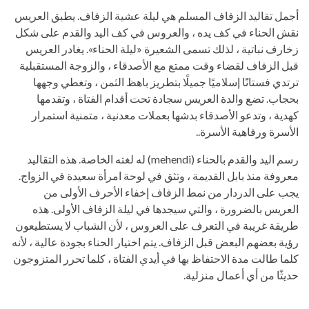
أجمل تقاليد الزفاف المسلم هي ليلة عشية الزفاف. يطبق العريس
نقش الحناء في كف يده ، والعروس في كف اليد والقدم على شكل
زخارف نباتية ، لذلك تسمى الشعيرة «ليلة الحناء». يغادر العريس
قبل الزفاف لقضاء وقت ممتع مع الأصدقاء ، والزوجة المستقبلية
ترتدي فستانًا إسلاميًا جميلًا بتطريز باهظ الثمن ، وتغطي وجهها
بحجاب. تضع والدة العريس سجادة تحت أقدام الفتاة ، وتقدمها
كهدية ، وتدعو الأصدقاء بدشها بعملات معدنية ، متمنية استمرار
الأسرة ورفاهية الأسرة..
رسم اليد والقدم بالحناء (mehendi) له لغته الخاصة. هذه التقاليد
معروفة منذ بابل القديمة ، وتثق في لوحة امرأة سعيدة في الزواج.
يجب على الدردار من نمط الزفاف إخفاء الأحرف الأولى من
العريس بالضرورة ، والتي سيجدها في ليلة الزفاف الأولى. هذه
طريقة غريبة في التعرف على العروس ، لأن الشباب لا يستطيعون
رؤية بعضهم البعض قبل الزفاف. يتم اختيار الحناء بجودة عالية ، لأنه
كلما طالت مدة الاحتفاظ بها في أيدي الفتاة ، كلما تحرر المتزوجون
حديثًا من أي أعمال منزلية.