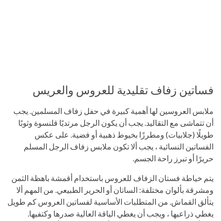
فساتين زفاف تقليدية للعروس والعريس
ملابس العروسين لها أهمية كبيرة في حفل زفاف المسلمين. يجب
أن تتماشى مع التقاليد. يجب أن يكون الرجل مرتديًا قلنسوة وثوبًا
طويلًا (جلابيات) ومطرزًا بخيوط ذهبية أو فضية. على عكس
الفساتين النسائية ، يجب ألا تكون ملابس زفاف الرجل المسلم
حريرًا أو تبرز راحة الجسم.
يتم خياطة فستان الزفاف للعروس باستخدام أقمشة باهظة الثمن
ومشرقة بألوان مختلفة: الساتان أو الحرير الطبيعي. من المهم ألا
يتألق القماش. من المتطلبات الأساسية لفساتين العروس كم طويل
يغطي ذراعيها ، ويجب أن يغطي الياقة العالية صدرها وكتفيها.