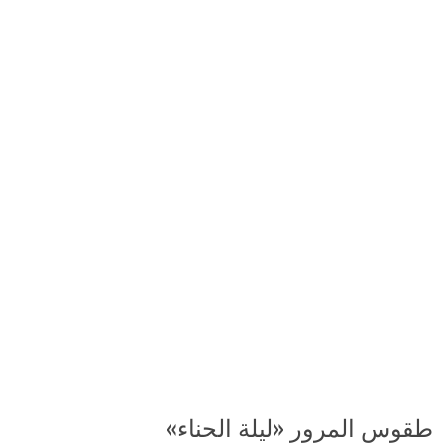
طقوس المرور «ليلة الحناء»