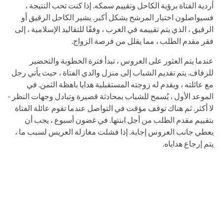
أردية الفتاة برؤية الكاحل وتقييم سمكه. إذا كنت تحب النتيجة ،
فسيواصلون اختبار المرشح بشكل أكبر. يشير الكاحل الرقيق أو
الرقيق ، الذي يتم تقييمه في الغرب ، وفقًا للتقاليد الإسلامية ، إلى
فقر مقدم الطلب ، مما يقلل من فرصة الزواج.
عندما يتم العثور على العروس ، تبدأ فترة الخطوبة والتحضير
للزفاف. يتم تقديم الشباب إلى منزل والدي الفتاة ، حيث يأتي رجل
مع عائلته ، ويقدم له زوجته المستقبلية هدايا باهظة الثمن. في
الموعد الأول ، يُسمح للشباب بمحادثة قصيرة وتبادل وجهات النظر -
لا أكثر. ثم هناك توقف مؤقت في التواصل عندما تقوم عائلة الفتاة
بتقييم مقدم الطلب من أجل ابنتها. في غضون أسبوع ، يجب أن
يعطي جانب العروس إجابة. إذا فشلت مغازلة العريس لسبب ما ،
يتم إرجاع هداياه.